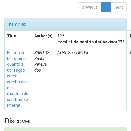
previous
1
next
Item hits:
Title
Author(s)
???
itemlist.dc.contributor.advisor???
Estudo do
SANTOS,
AOKI, Suely Midori
hidrogênio
Paulo
quanto a
Pereira
utilização
dos
como
combustível
em
motores de
combustão
interna
Discover