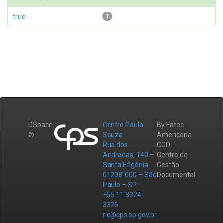
true
1
DSpace
Centro Paula
By Fatec
©
Souza
Americana
Rua dos
CGD -
Andradas, 140 –
Centro de
Santa Efigênia
Gestão
01208-000 – São
Documental
Paulo – SP
+55 11 3324-
3326
ric@cps.sp.gov.br