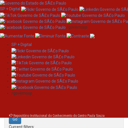
SP + Digital
/governosp
SP + Digital
Skip
Search
navigation
Search:
/governosp
for
Repositório Institucional do Conhecimento do Centro Paula Souza
Current filters: