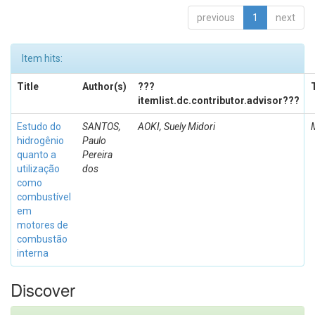
previous
1
next
Item hits:
Title
Author(s)
???
itemlist.dc.contributor.advisor???
Estudo do
SANTOS,
AOKI, Suely Midori
hidrogênio
Paulo
quanto a
Pereira
utilização
dos
como
combustível
em
motores de
combustão
interna
Discover