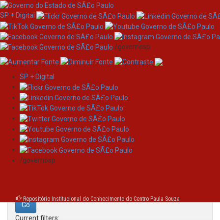
SP + Digital
/governosp
SP + Digital
Skip
Search
navigation
Search:
/governosp
for
Repositório Institucional do Conhecimento do Centro Paula Souza
Current filters: