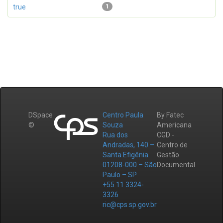
true
1
DSpace
Centro Paula
By Fatec
©
Souza
Americana
Rua dos
CGD -
Andradas, 140 –
Centro de
Santa Efigênia
Gestão
01208-000 – São
Documental
Paulo – SP
+55 11 3324-
3326
ric@cps.sp.gov.br