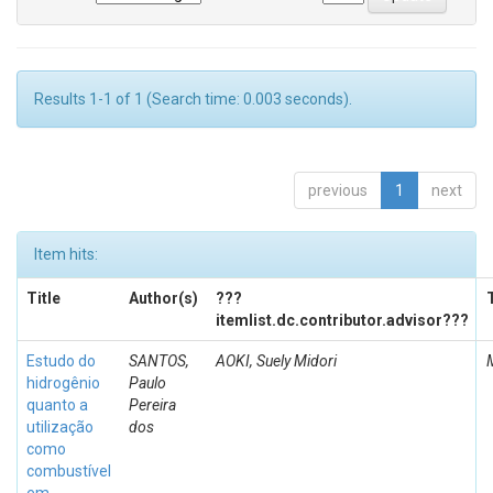
Results 1-1 of 1 (Search time: 0.003 seconds).
previous
1
next
Item hits:
Title
Author(s)
???
itemlist.dc.contributor.advisor???
Estudo do
SANTOS,
AOKI, Suely Midori
hidrogênio
Paulo
quanto a
Pereira
utilização
dos
como
combustível