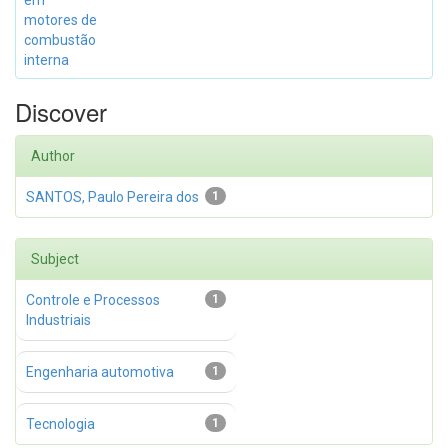
em
motores de
combustão
interna
Discover
Author
SANTOS, Paulo Pereira dos
1
Subject
Controle e Processos
1
Industriais
Engenharia automotiva
1
Tecnologia
1