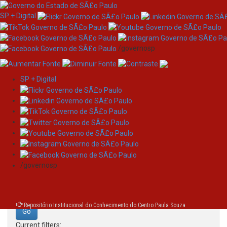
SP + Digital
/governosp
SP + Digital
Skip
Search
navigation
Search:
/governosp
for
Repositório Institucional do Conhecimento do Centro Paula Souza
Current filters: