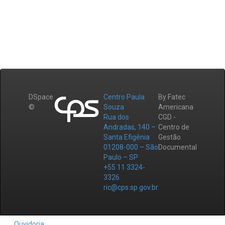
DSpace
Centro Paula
By Fatec
©
Souza
Americana
Rua dos
CGD -
Andradas, 140 –
Centro de
Santa Efigênia
Gestão
01208-000 – São
Documental
Paulo – SP
+55 11 3324-
3326
ric@cps.sp.gov.br
Ouvidoria