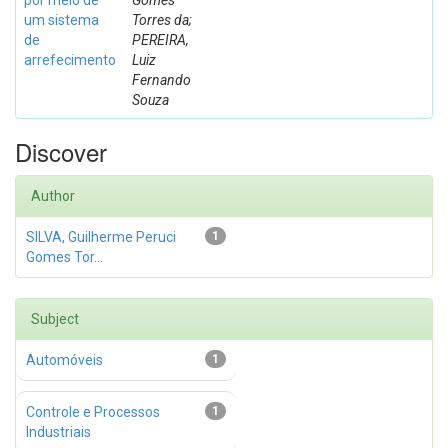
por meio de
Gomes
um sistema
Torres da;
de
PEREIRA,
arrefecimento
Luiz
Fernando
Souza
Discover
Author
SILVA, Guilherme Peruci
1
Gomes Tor...
Subject
Automóveis
1
Controle e Processos
1
Industriais