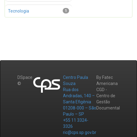
Tecnologia
1
DSpace
Centro Paula
By Fatec
©
Souza
Americana
Rua dos
CGD -
Andradas, 140 –
Centro de
Santa Efigênia
Gestão
01208-000 – São
Documental
Paulo – SP
+55 11 3324-
3326
ric@cps.sp.gov.br