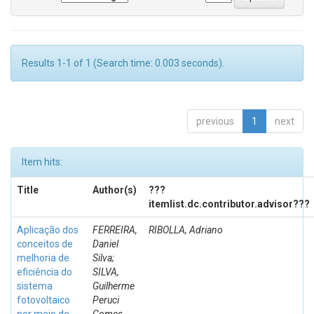
Results 1-1 of 1 (Search time: 0.003 seconds).
previous
1
next
Item hits:
Title
Author(s)
???
itemlist.dc.contributor.advisor???
Aplicação dos
FERREIRA,
RIBOLLA, Adriano
conceitos de
Daniel
melhoria de
Silva;
eficiência do
SILVA,
sistema
Guilherme
fotovoltaico
Peruci