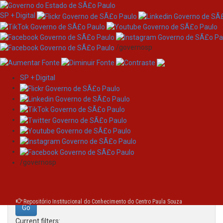
SP + Digital
/governosp
SP + Digital
Skip
Search
navigation
Search:
/governosp
for
Repositório Institucional do Conhecimento do Centro Paula Souza
Current filters: