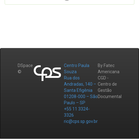
DSpace
Centro Paula
By Fatec
©
Souza
Americana
Rua dos
CGD -
Andradas, 140 –
Centro de
Santa Efigênia
Gestão
01208-000 – São
Documental
Paulo – SP
+55 11 3324-
3326
ric@cps.sp.gov.br