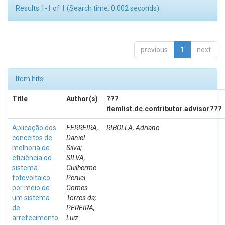
Results 1-1 of 1 (Search time: 0.002 seconds).
previous
1
next
Item hits:
Title
Author(s)
???
itemlist.dc.contributor.advisor???
Aplicação dos
FERREIRA,
RIBOLLA, Adriano
conceitos de
Daniel
melhoria de
Silva;
eficiência do
SILVA,
sistema
Guilherme
fotovoltaico
Peruci
por meio de
Gomes
um sistema
Torres da;
de
PEREIRA,
arrefecimento
Luiz