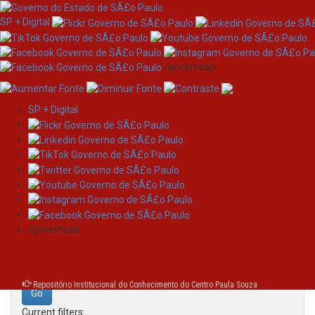
SP + Digital
/governosp
SP + Digital
Skip
Search
navigation
Search:
/governosp
for
Repositório Institucional do Conhecimento do Centro Paula Souza
Current filters: