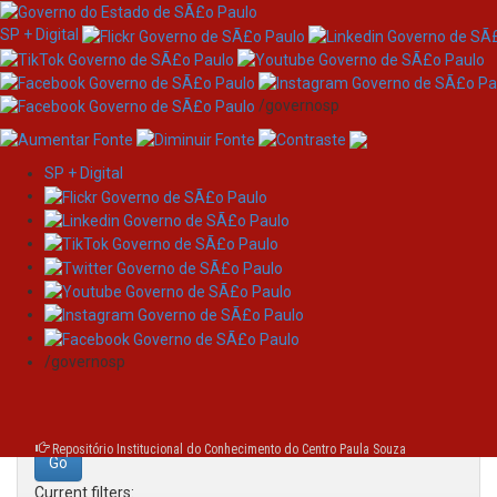
SP + Digital
/governosp
SP + Digital
Skip
Search
navigation
Search:
/governosp
for
Repositório Institucional do Conhecimento do Centro Paula Souza
Current filters: