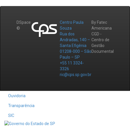
DSpace
Centro Paula
By Fatec
©
Souza
Americana
Rua dos
CGD -
Andradas, 140 –
Centro de
Santa Efigênia
Gestão
01208-000 – São
Documental
Paulo – SP
+55 11 3324-
3326
ric@cps.sp.gov.br
Ouvidoria
Transparência
SIC