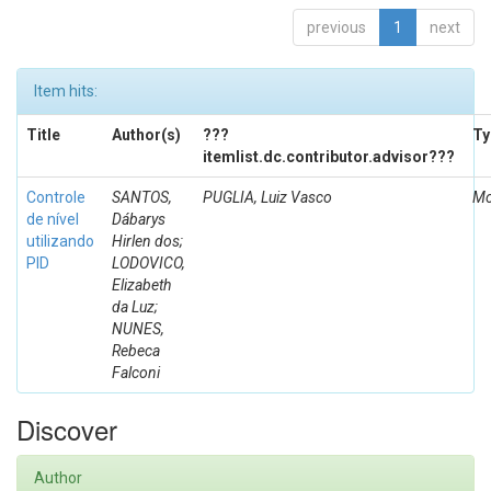
previous
1
next
Item hits:
Title
Author(s)
???
Ty
itemlist.dc.contributor.advisor???
Controle
SANTOS,
PUGLIA, Luiz Vasco
Mo
de nível
Dábarys
utilizando
Hirlen dos;
PID
LODOVICO,
Elizabeth
da Luz;
NUNES,
Rebeca
Falconi
Discover
Author