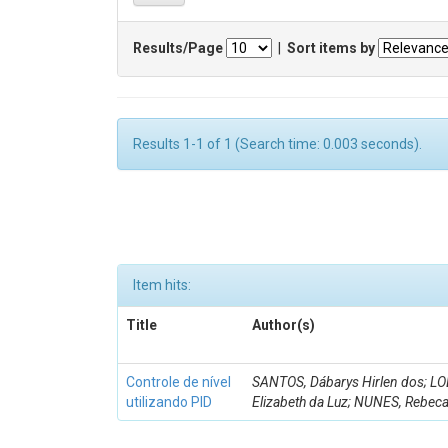
Results/Page
|
Sort items by
Results 1-1 of 1 (Search time: 0.003 seconds).
Item hits:
Title
Author(s)
Controle de nível
SANTOS, Dábarys Hirlen dos; L
utilizando PID
Elizabeth da Luz; NUNES, Rebeca