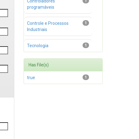
Controladores
1
programáveis
Controle e Processos
1
Industriais
Tecnologia
1
Has File(s)
true
1