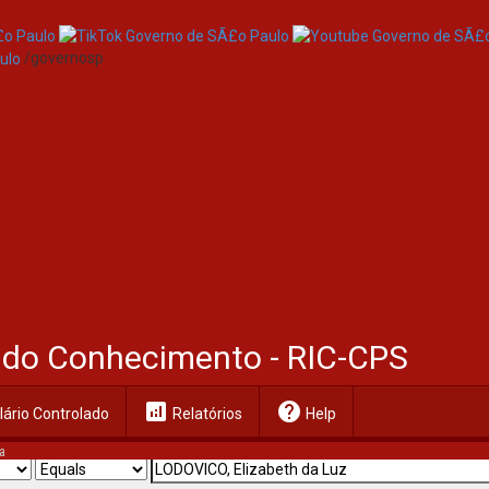
/governosp
al do Conhecimento - RIC-CPS
analytics
help
ário Controlado
Relatórios
Help
a