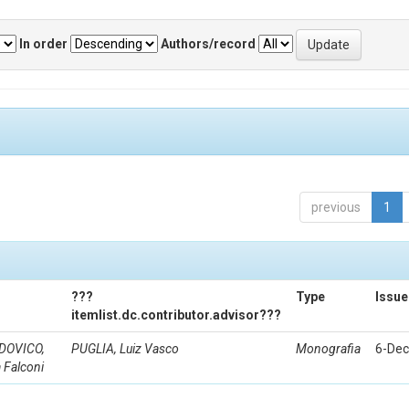
In order
Authors/record
previous
1
???
Type
Issue
itemlist.dc.contributor.advisor???
ODOVICO,
PUGLIA, Luiz Vasco
Monografia
6-Dec
 Falconi