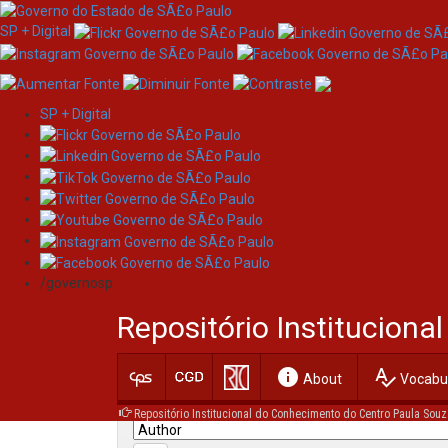
SP + Digital
SP + Digital
Skip
Search
navigation
/governosp
Search:
Repositório Institucion
for
info
spellcheck
Current filters:
About
Vocabul
Repositório Institucional do Conhecimento do Centro Paula Souz