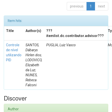
previous
1
next
Item hits:
Title
Author(s)
???
Ty
itemlist.dc.contributor.advisor???
Controle
SANTOS,
PUGLIA, Luiz Vasco
Mo
de nível
Dábarys
utilizando
Hirlen dos;
PID
LODOVICO,
Elizabeth
da Luz;
NUNES,
Rebeca
Falconi
Discover
Author