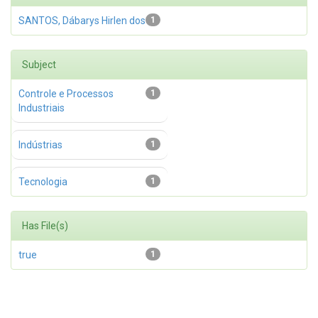
SANTOS, Dábarys Hirlen dos
1
Subject
Controle e Processos
1
Industriais
Indústrias
1
Tecnologia
1
Has File(s)
true
1