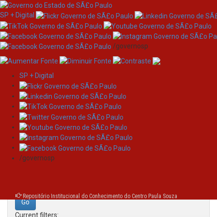
SP + Digital
/governosp
SP + Digital
Skip
Search
navigation
Search:
/governosp
for
Repositório Institucional do Conhecimento do Centro Paula Souza
Current filters: