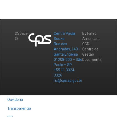
DSpace
Centro Paula
By Fatec
©
Souza
Americana
Rua dos
CGD -
Andradas, 140 –
Centro de
Santa Efigênia
Gestão
01208-000 – São
Documental
Paulo – SP
+55 11 3324-
3326
ric@cps.sp.gov.br
Ouvidoria
Transparência