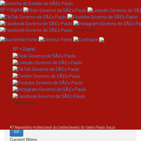
SP + Digital
/governosp
SP + Digital
Skip
Search
navigation
Search:
/governosp
for
Repositório Institucional do Conhecimento do Centro Paula Souza
Current filters: