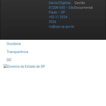
Santa Efigênia
Gestão
01208-000 – São
Documental
Paulo – SP
+55 11 3324-
3326
ric@cps.sp.gov.br
Ouvidoria
Transparência
SIC