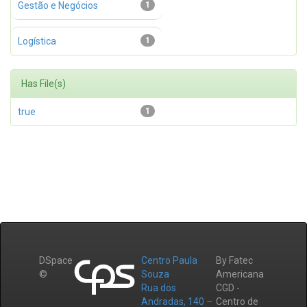
Gestão e Negócios
1
Logística
1
Has File(s)
true
1
DSpace
Centro Paula
By Fatec
©
Souza
Americana
Rua dos
CGD -
Andradas, 140 –
Centro de