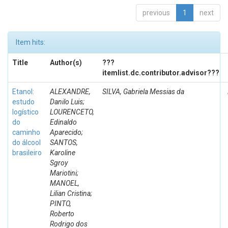
previous
1
next
Item hits:
Title
Author(s)
???
itemlist.dc.contributor.advisor???
Etanol:
ALEXANDRE,
SILVA, Gabriela Messias da
estudo
Danilo Luis;
logístico
LOURENCETO,
do
Edinaldo
caminho
Aparecido;
do álcool
SANTOS,
brasileiro
Karoline
Sgroy
Mariotini;
MANOEL,
Lilian Cristina;
PINTO,
Roberto
Rodrigo dos