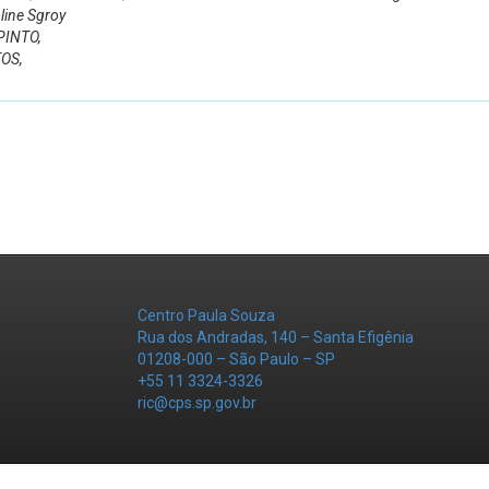
line Sgroy
 PINTO,
TOS,
Centro Paula Souza
Rua dos Andradas, 140 – Santa Efigênia
01208-000 – São Paulo – SP
+55 11 3324-3326
ric@cps.sp.gov.br