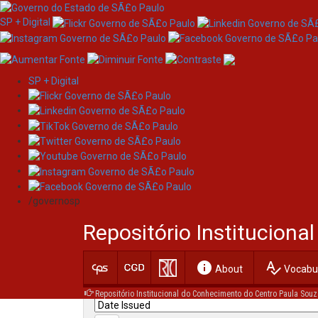
SP + Digital
SP + Digital
Skip
Search
navigation
/governosp
Search:
Repositório Institucion
for
info
spellcheck
Current filters:
About
Vocabul
Repositório Institucional do Conhecimento do Centro Paula Souz