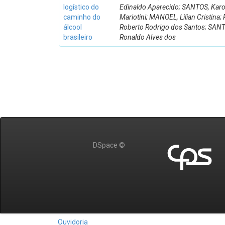
logístico do
Edinaldo Aparecido; SANTOS, Karo
caminho do
Mariotini; MANOEL, Lilian Cristina;
álcool
Roberto Rodrigo dos Santos; SAN
brasileiro
Ronaldo Alves dos
DSpace ©
Ouvidoria