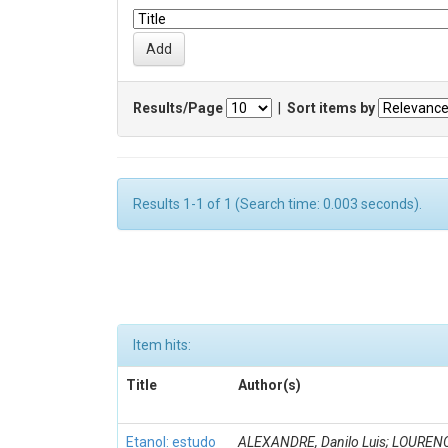
Results/Page
|
Sort items by
Results 1-1 of 1 (Search time: 0.003 seconds).
Item hits:
Title
Author(s)
Etanol: estudo
ALEXANDRE, Danilo Luis; LOUREN