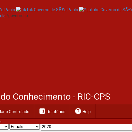
/governosp
al do Conhecimento - RIC-CPS
analytics
help
ário Controlado
Relatórios
Help
a