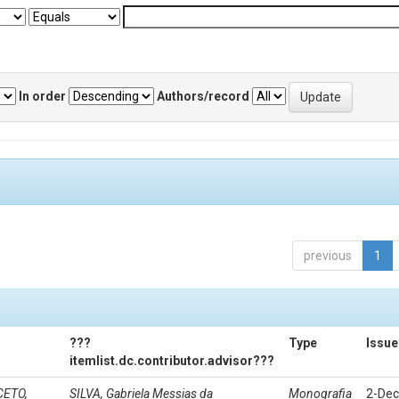
In order
Authors/record
previous
1
???
Type
Issue
itemlist.dc.contributor.advisor???
CETO,
SILVA, Gabriela Messias da
Monografia
2-Dec