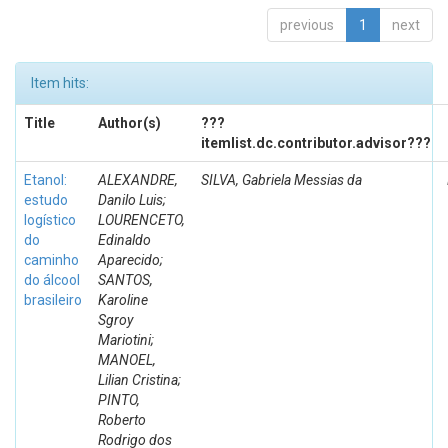
previous
1
next
Item hits:
Title
Author(s)
???
itemlist.dc.contributor.advisor???
Etanol:
ALEXANDRE,
SILVA, Gabriela Messias da
estudo
Danilo Luis;
logístico
LOURENCETO,
do
Edinaldo
caminho
Aparecido;
do álcool
SANTOS,
brasileiro
Karoline
Sgroy
Mariotini;
MANOEL,
Lilian Cristina;
PINTO,
Roberto
Rodrigo dos