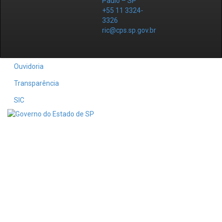
Paulo – SP
+55 11 3324-
3326
ric@cps.sp.gov.br
Ouvidoria
Transparência
SIC