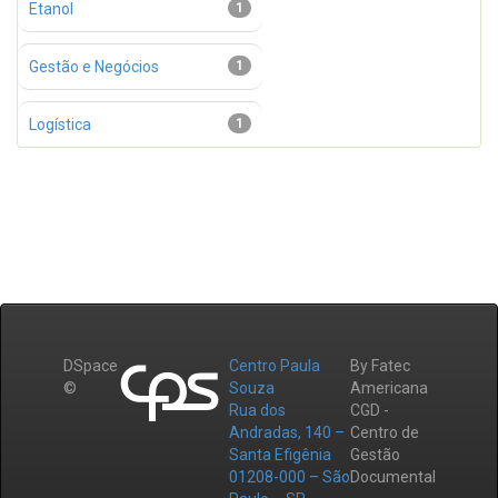
Etanol
1
Gestão e Negócios
1
Logística
1
DSpace
Centro Paula
By Fatec
©
Souza
Americana
Rua dos
CGD -
Andradas, 140 –
Centro de
Santa Efigênia
Gestão
01208-000 – São
Documental