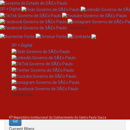
SP + Digital
/governosp
SP + Digital
Skip
Search
navigation
Search:
/governosp
for
Repositório Institucional do Conhecimento do Centro Paula Souza
Current filters: