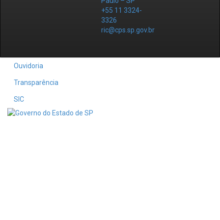
Paulo – SP
+55 11 3324-
3326
ric@cps.sp.gov.br
Ouvidoria
Transparência
SIC