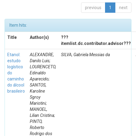
previous
1
next
Item hits:
Title
Author(s)
???
itemlist.dc.contributor.advisor???
Etanol:
ALEXANDRE,
SILVA, Gabriela Messias da
estudo
Danilo Luis;
logístico
LOURENCETO,
do
Edinaldo
caminho
Aparecido;
do álcool
SANTOS,
brasileiro
Karoline
Sgroy
Mariotini;
MANOEL,
Lilian Cristina;
PINTO,
Roberto
Rodrigo dos