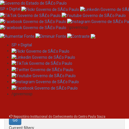
SP + Digital
/governosp
SP + Digital
Skip
Search
navigation
Search:
/governosp
for
Repositório Institucional do Conhecimento do Centro Paula Souza
Current filters: