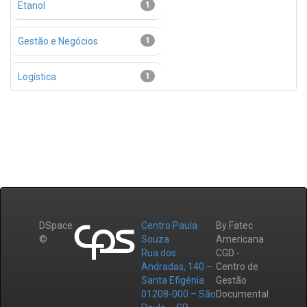
Etanol
1
Gestão e Negócios
1
Logística
1
DSpace
Centro Paula
By Fatec
©
Souza
Americana
Rua dos
CGD -
Andradas, 140 –
Centro de
Santa Efigênia
Gestão
01208-000 – São
Documental