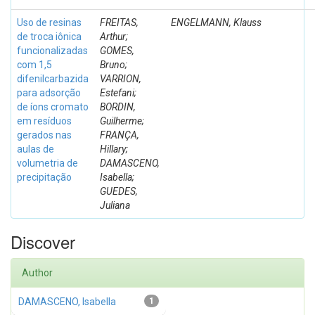
Uso de resinas
FREITAS,
ENGELMANN, Klauss
de troca iônica
Arthur;
funcionalizadas
GOMES,
com 1,5
Bruno;
difenilcarbazida
VARRION,
para adsorção
Estefani;
de íons cromato
BORDIN,
em resíduos
Guilherme;
gerados nas
FRANÇA,
aulas de
Hillary;
volumetria de
DAMASCENO,
precipitação
Isabella;
GUEDES,
Juliana
Discover
Author
DAMASCENO, Isabella
1