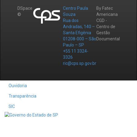
DSpace
Centro Paula
By Fatec
©
Souza
Americana
Rua dos
CGD -
Andradas, 140 –
Centro de
Santa Efigênia
Gestão
01208-000 – São
Documental
Paulo – SP
+55 11 3324-
3326
ric@cps.sp.gov.br
Ouvidoria
Transparência
SIC