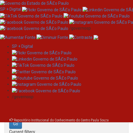
SP + Digital
/governosp
SP + Digital
Skip
Search
navigation
Search:
/governosp
for
Repositório Institucional do Conhecimento do Centro Paula Souza
Current filters: