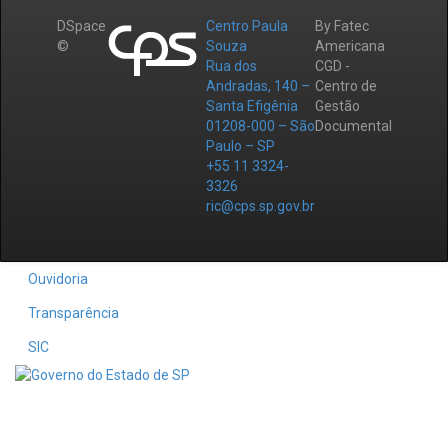
DSpace
Centro Paula
By Fatec
©
Souza
Americana
Rua dos
CGD -
Andradas, 140 –
Centro de
Santa Efigênia
Gestão
01208-000 – São
Documental
Paulo – SP
+55 11 3324-
3326
ric@cps.sp.gov.br
Ouvidoria
Transparência
SIC