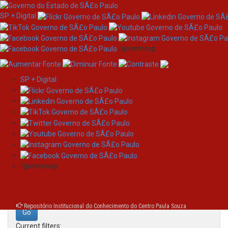
SP + Digital
/governosp
SP + Digital
Skip
Search
navigation
Search:
/governosp
for
Repositório Institucional do Conhecimento do Centro Paula Souza
Current filters: