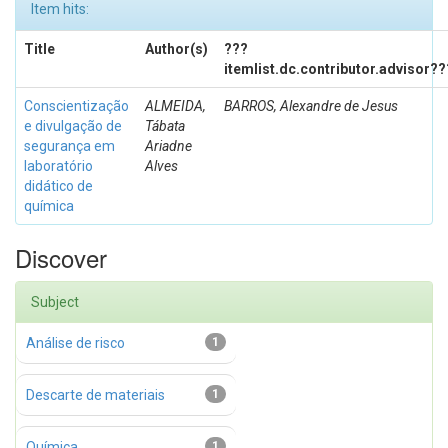
Item hits:
Title
Author(s)
???
itemlist.dc.contributor.advisor??
Conscientização
ALMEIDA,
BARROS, Alexandre de Jesus
e divulgação de
Tábata
segurança em
Ariadne
laboratório
Alves
didático de
química
Discover
Subject
Análise de risco
1
Descarte de materiais
1
Química
1