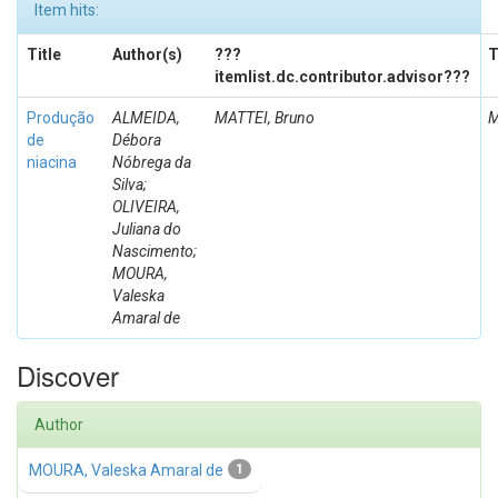
Item hits:
Title
Author(s)
???
T
itemlist.dc.contributor.advisor???
Produção
ALMEIDA,
MATTEI, Bruno
M
de
Débora
niacina
Nóbrega da
Silva;
OLIVEIRA,
Juliana do
Nascimento;
MOURA,
Valeska
Amaral de
Discover
Author
MOURA, Valeska Amaral de
1