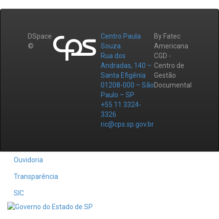
DSpace
Centro Paula
By Fatec
©
Souza
Americana
Rua dos
CGD -
Andradas, 140 –
Centro de
Santa Efigênia
Gestão
01208-000 – São
Documental
Paulo – SP
+55 11 3324-
3326
ric@cps.sp.gov.br
Ouvidoria
Transparência
SIC