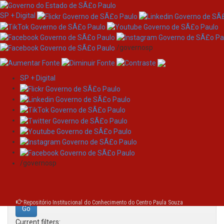
SP + Digital
/governosp
SP + Digital
Skip
Search
navigation
Search:
/governosp
for
Repositório Institucional do Conhecimento do Centro Paula Souza
Current filters: