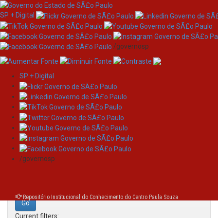
SP + Digital
/governosp
SP + Digital
Skip
Search
navigation
Search:
/governosp
for
Repositório Institucional do Conhecimento do Centro Paula Souza
Current filters: