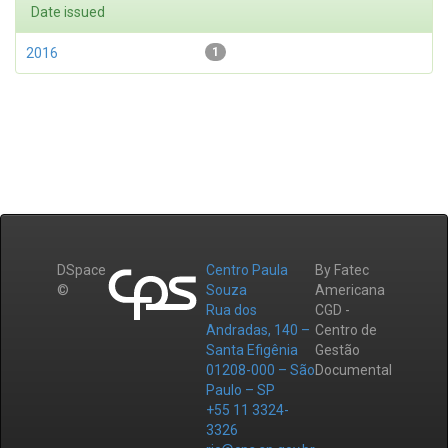
Date issued
2016
1
DSpace
Centro Paula
By Fatec
©
Souza
Americana
Rua dos
CGD -
Andradas, 140 –
Centro de
Santa Efigênia
Gestão
01208-000 – São
Documental
Paulo – SP
+55 11 3324-
3326