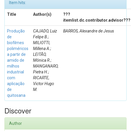
Item hits:
Title
Author(s)
???
itemlist.dc.contributor.advisor???
Produção
CAJADO, Luiz
BARROS, Alexandre de Jesus
de
Felipe B.;
biofilmes
MILIOTTI,
poliméricos
Millena A.;
a partir de
LEITÃO,
amido de
Mônica R.;
milhos
MANGANARO,
industrial
Pietra H.;
com
RICARTE,
aplicação
Victor Hugo
de
M.
quitosana
Discover
Author