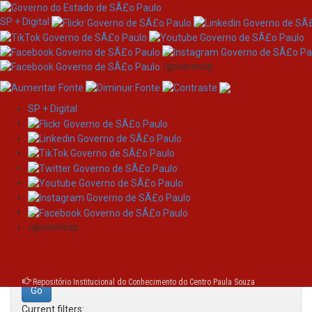
SP + Digital
/governosp
SP + Digital
Skip
Search
navigation
Search:
/governosp
for
Repositório Institucional do Conhecimento do Centro Paula Souza
Current filters: