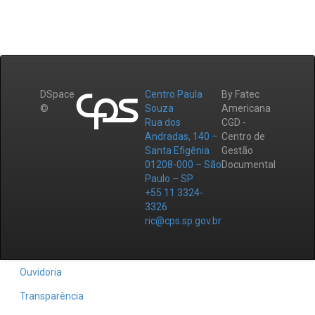
DSpace
Centro Paula
By Fatec
©
Souza
Americana
Rua dos
CGD -
Andradas, 140 –
Centro de
Santa Efigênia
Gestão
01208-000 – São
Documental
Paulo – SP
+55 11 3324-
3326
ric@cps.sp.gov.br
Ouvidoria
Transparência