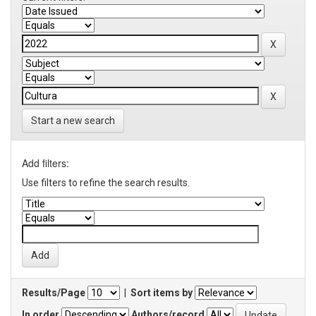
Start a new search
Add filters:
Use filters to refine the search results.
Results/Page
|
Sort items by
In order
Authors/record