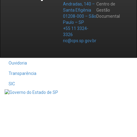
Andradas, 140 –
Centro de
Santa Efigênia
Gestão
01208-000 – São
Documental
Paulo – SP
+55 11 3324-
3326
ric@cps.sp.gov.br
Ouvidoria
Transparência
SIC