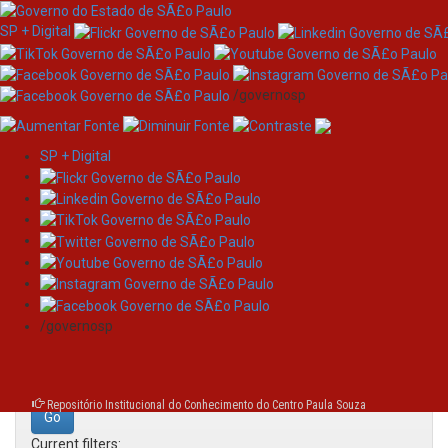
SP + Digital
/governosp
SP + Digital
Skip
Search
navigation
Search:
/governosp
for
Repositório Institucional do Conhecimento do Centro Paula Souza
Current filters: