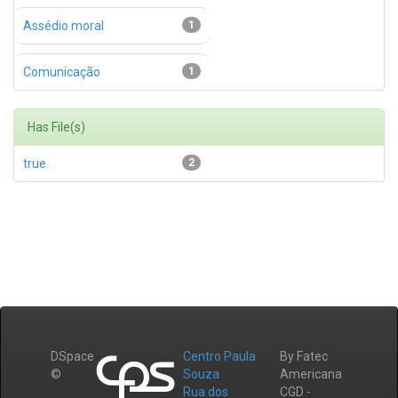
Assédio moral
1
Comunicação
1
Has File(s)
true
2
DSpace
Centro Paula
By Fatec
©
Souza
Americana
Rua dos
CGD -