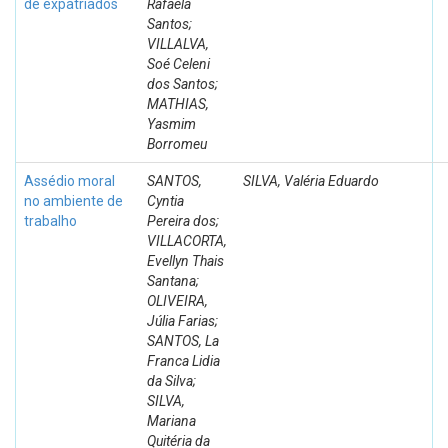
de expatriados
Rafaela
Santos;
VILLALVA,
Soé Celeni
dos Santos;
MATHIAS,
Yasmim
Borromeu
Assédio moral
SANTOS,
SILVA, Valéria Eduardo
no ambiente de
Cyntia
trabalho
Pereira dos;
VILLACORTA,
Evellyn Thais
Santana;
OLIVEIRA,
Júlia Farias;
SANTOS, La
Franca Lidia
da Silva;
SILVA,
Mariana
Quitéria da