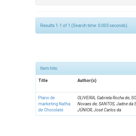
Results 1-1 of 1 (Search time: 0.003 seconds).
Item hits:
Title
Author(s)
Plano de
OLIVEIRA, Gabriela Rocha de; S
marketing Natha
Novaes de; SANTOS, Jadne da Si
de Chocolate
JÚNIOR, José Carlos da