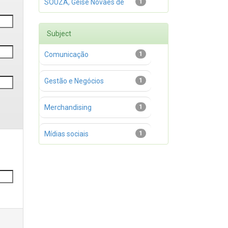
SOUZA, Geise Novaes de
1
Subject
Comunicação
1
Gestão e Negócios
1
Merchandising
1
Mídias sociais
1