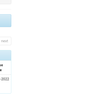
next
ue
e
-2022