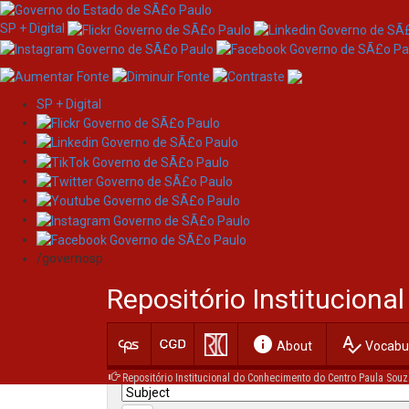
SP + Digital
SP + Digital
Skip
Search
navigation
/governosp
Search:
Repositório Institucion
for
info
spellcheck
Current filters:
About
Vocabul
Repositório Institucional do Conhecimento do Centro Paula Souz