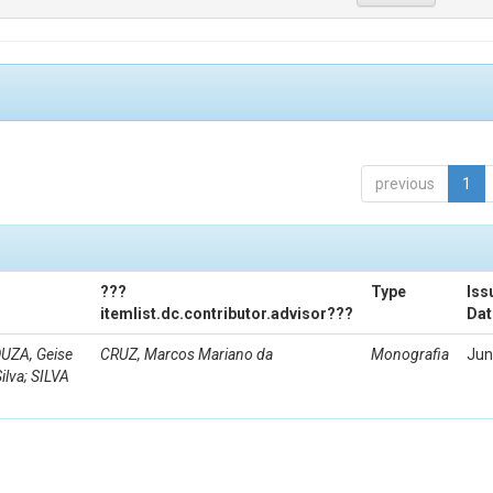
previous
1
???
Type
Iss
itemlist.dc.contributor.advisor???
Dat
OUZA, Geise
CRUZ, Marcos Mariano da
Monografia
Jun
lva; SILVA