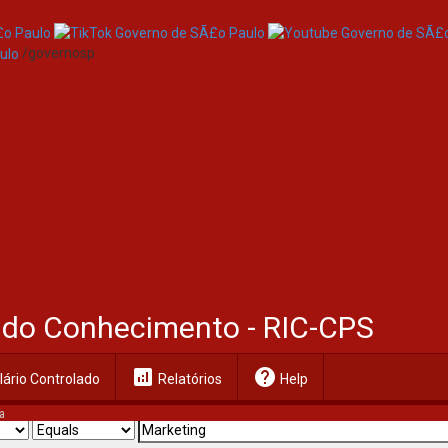
/governosp
al do Conhecimento - RIC-CPS
analytics
help
ário Controlado
Relatórios
Help
a