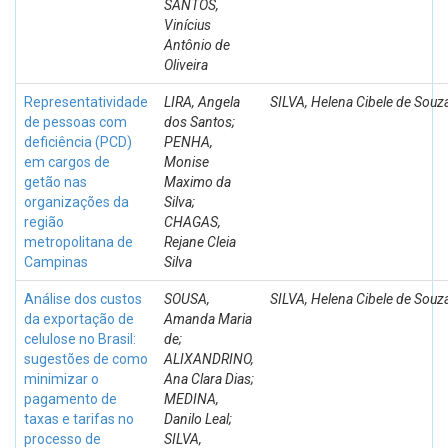
SANTOS,
Vinícius
Antônio de
Oliveira
Representatividade
LIRA, Angela
SILVA, Helena Cibele de Souz
de pessoas com
dos Santos;
deficiência (PCD)
PENHA,
em cargos de
Monise
getão nas
Maximo da
organizações da
Silva;
região
CHAGAS,
metropolitana de
Rejane Cleia
Campinas
Silva
Análise dos custos
SOUSA,
SILVA, Helena Cibele de Souz
da exportação de
Amanda Maria
celulose no Brasil:
de;
sugestões de como
ALIXANDRINO,
minimizar o
Ana Clara Dias;
pagamento de
MEDINA,
taxas e tarifas no
Danilo Leal;
processo de
SILVA,