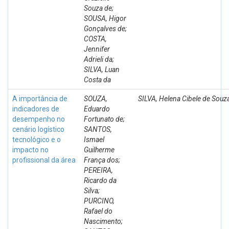
Souza de;
SOUSA, Higor
Gonçalves de;
COSTA,
Jennifer
Adrieli da;
SILVA, Luan
Costa da
A importância de
SOUZA,
SILVA, Helena Cibele de Souz
indicadores de
Eduardo
desempenho no
Fortunato de;
cenário logístico
SANTOS,
tecnológico e o
Ismael
impacto no
Guilherme
profissional da área
França dos;
PEREIRA,
Ricardo da
Silva;
PURCINO,
Rafael do
Nascimento;