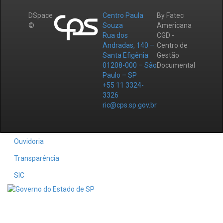
DSpace
Centro Paula
By Fatec
©
Souza
Americana
Rua dos
CGD -
Andradas, 140 –
Centro de
Santa Efigênia
Gestão
01208-000 – São
Documental
Paulo – SP
+55 11 3324-
3326
ric@cps.sp.gov.br
Ouvidoria
Transparência
SIC