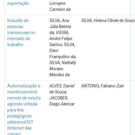
exportação
Lorrayne
Carneiro da
Inclusão de
SILVA, Ana
SILVA, Helena Cibele de Souz
pessoas
Júlia Batista
transexuais no
da; VIEIRA,
mercado de
André Felipe
trabalho
Santos; SILVA,
Eleni
Franquilino da;
SILVA, Nathally
Moraes
Mendes da
Automatização e
ALVES, Daniel
ANTONIO, Fabiano Zuin
monitoramento
de Souza;
remoto de estufa
JACOBER,
agrícola voltada
Diego Alencar
para fins
pedagógicos
utilizanod IOT
(Internet das
coisas)