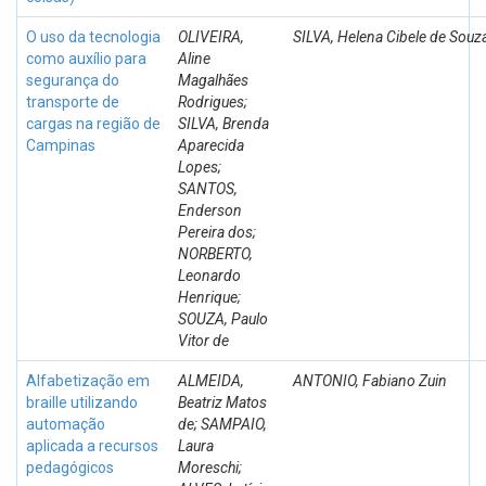
O uso da tecnologia
OLIVEIRA,
SILVA, Helena Cibele de Souz
como auxílio para
Aline
segurança do
Magalhães
transporte de
Rodrigues;
cargas na região de
SILVA, Brenda
Campinas
Aparecida
Lopes;
SANTOS,
Enderson
Pereira dos;
NORBERTO,
Leonardo
Henrique;
SOUZA, Paulo
Vitor de
Alfabetização em
ALMEIDA,
ANTONIO, Fabiano Zuin
braille utilizando
Beatriz Matos
automação
de; SAMPAIO,
aplicada a recursos
Laura
pedagógicos
Moreschi;