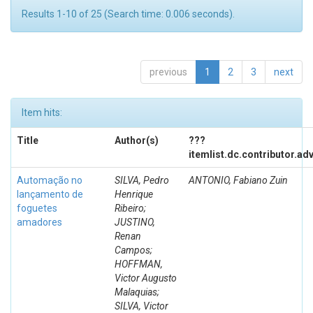
Results 1-10 of 25 (Search time: 0.006 seconds).
previous
1
2
3
next
Item hits:
Title
Author(s)
???
itemlist.dc.contributor.ad
Automação no
SILVA, Pedro
ANTONIO, Fabiano Zuin
lançamento de
Henrique
foguetes
Ribeiro;
amadores
JUSTINO,
Renan
Campos;
HOFFMAN,
Victor Augusto
Malaquias;
SILVA, Victor