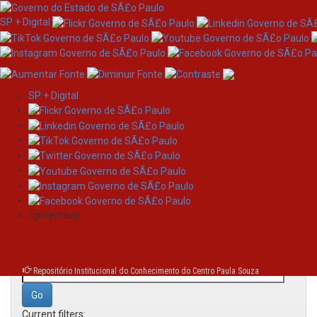
SP + Digital
SP + Digital
Skip
Search
navigation
/governosp
Search:
for
Repositório Institucional do Conhecimento do Centro Paula Souza
Current filters: