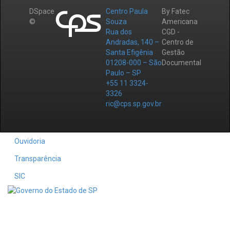
DSpace
Centro Paula
By Fatec
©
Souza
Americana
Rua dos
CGD -
Andradas, 140 –
Centro de
Santa Efigênia
Gestão
01208-000 – São
Documental
Paulo – SP
+55 11 3324-
3326
ric@cps.sp.gov.br
Ouvidoria
Transparência
SIC