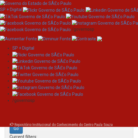
SP + Digital
/governosp
SP + Digital
Skip
Search
navigation
Search:
/governosp
for
Repositório Institucional do Conhecimento do Centro Paula Souza
Current filters: