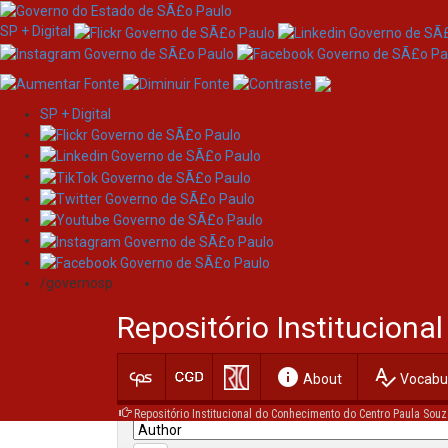
SP + Digital
SP + Digital
Skip
Search
navigation
/governosp
Search:
Repositório Institucion
for
info
spellcheck
Current filters:
About
Vocabul
Repositório Institucional do Conhecimento do Centro Paula Souz