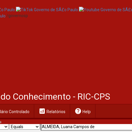
/governosp
al do Conhecimento - RIC-CPS
analytics
help
ário Controlado
Relatórios
Help
a