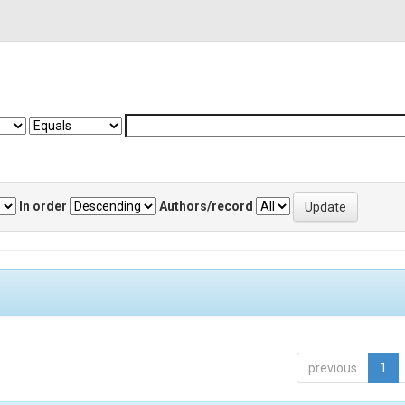
In order
Authors/record
previous
1