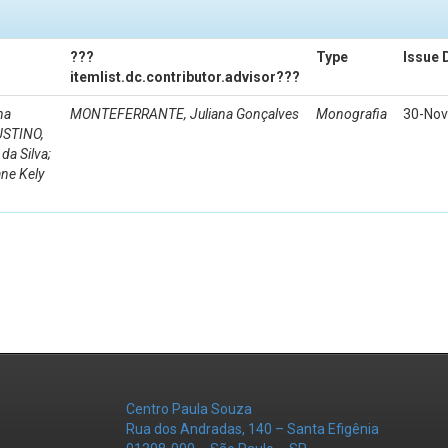
???
Type
Issue 
itemlist.dc.contributor.advisor???
na
MONTEFERRANTE, Juliana Gonçalves
Monografia
30-Nov
USTINO,
da Silva;
ne Kely
Centro Paula Souza
Rua dos Andradas, 140 – Santa Efigênia