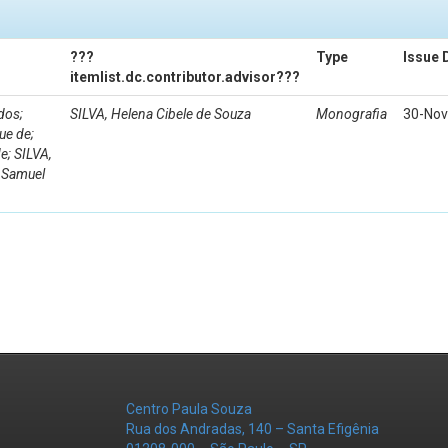
???
Type
Issue 
itemlist.dc.contributor.advisor???
dos;
SILVA, Helena Cibele de Souza
Monografia
30-Nov
ue de;
e; SILVA,
, Samuel
Centro Paula Souza
Rua dos Andradas, 140 – Santa Efigênia