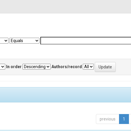
In order
Authors/record
previous
1