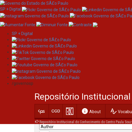
SP + Digital
SP + Digital
Skip
Search
navigation
/governosp
Search:
Repositório Institucion
for
info
spellcheck
Current filters:
About
Vocabul
Repositório Institucional do Conhecimento do Centro Paula Souz