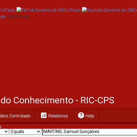
/governosp
al do Conhecimento - RIC-CPS
analytics
help
ário Controlado
Relatórios
Help
a