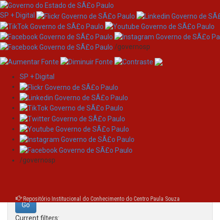
SP + Digital
/governosp
SP + Digital
Skip
Search
navigation
Search:
/governosp
for
Repositório Institucional do Conhecimento do Centro Paula Souza
Current filters: