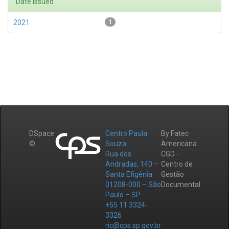
Date issued
2021
1
DSpace
Centro Paula
By Fatec
©
Souza
Americana
Rua dos
CGD -
Andradas, 140 –
Centro de
Santa Efigênia
Gestão
01208-000 – São
Documental
Paulo – SP
+55 11 3324-
3326
ric@cps.sp.gov.br