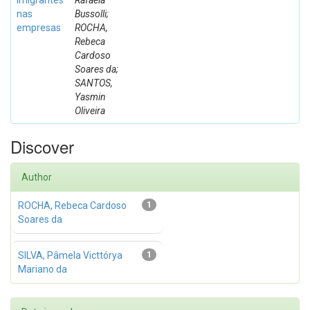
imigrantes
Rafaela
nas
Bussolli;
empresas
ROCHA,
Rebeca
Cardoso
Soares da;
SANTOS,
Yasmin
Oliveira
Discover
Author
ROCHA, Rebeca Cardoso
1
Soares da
SILVA, Pâmela Victtórya
1
Mariano da