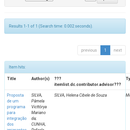
Results 1-1 of 1 (Search time: 0.002 seconds).
previous
1
next
Item hits:
Title
Author(s)
???
T
itemlist.dc.contributor.advisor???
Proposta
SILVA,
SILVA, Helena Cibele de Souza
Mo
de um
Pâmela
programa
Victtórya
para
Mariano
integração
da;
dos
CUNHA,