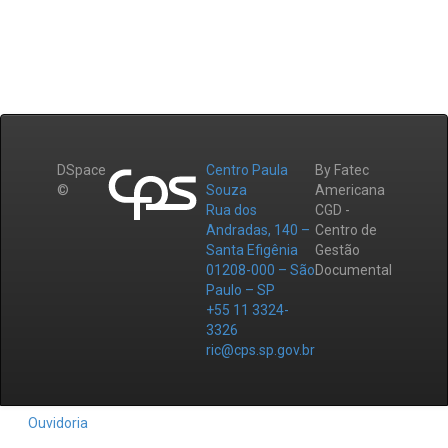
DSpace
Centro Paula
By Fatec
©
Souza
Americana
Rua dos
CGD -
Andradas, 140 –
Centro de
Santa Efigênia
Gestão
01208-000 – São
Documental
Paulo – SP
+55 11 3324-
3326
ric@cps.sp.gov.br
Ouvidoria