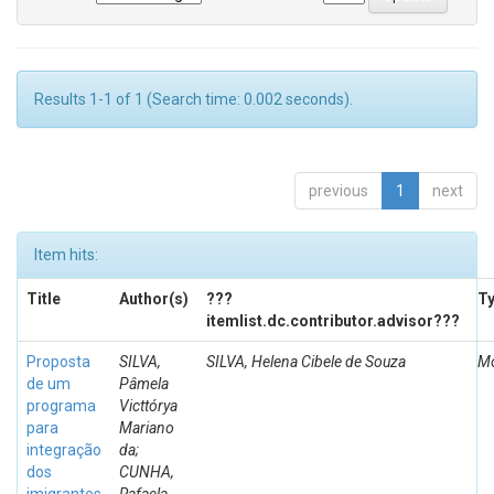
Results 1-1 of 1 (Search time: 0.002 seconds).
previous
1
next
Item hits:
Title
Author(s)
???
T
itemlist.dc.contributor.advisor???
Proposta
SILVA,
SILVA, Helena Cibele de Souza
Mo
de um
Pâmela
programa
Victtórya
para
Mariano
integração
da;
dos
CUNHA,