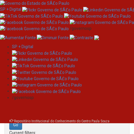
SP + Digital
/governosp
SP + Digital
Skip
Search
navigation
Search:
/governosp
for
Repositório Institucional do Conhecimento do Centro Paula Souza
Current filters: