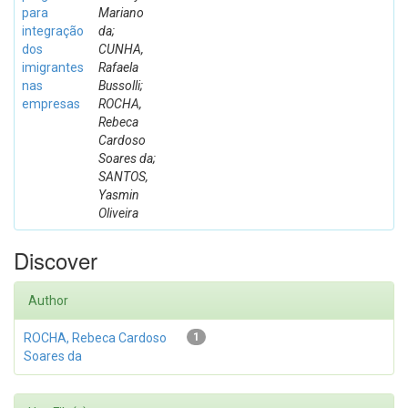
para
Mariano
integração
da;
dos
CUNHA,
imigrantes
Rafaela
nas
Bussolli;
empresas
ROCHA,
Rebeca
Cardoso
Soares da;
SANTOS,
Yasmin
Oliveira
Discover
Author
ROCHA, Rebeca Cardoso
1
Soares da