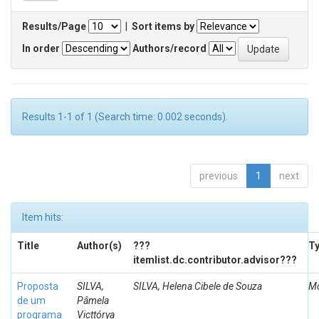
Results/Page
|
Sort items by
In order
Authors/record
Results 1-1 of 1 (Search time: 0.002 seconds).
previous
1
next
Item hits:
Title
Author(s)
???
T
itemlist.dc.contributor.advisor???
Proposta
SILVA,
SILVA, Helena Cibele de Souza
Mo
de um
Pâmela
programa
Victtórya