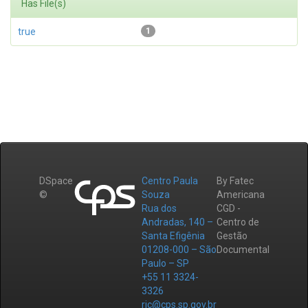
Has File(s)
true
1
DSpace
Centro Paula
By Fatec
©
Souza
Americana
Rua dos
CGD -
Andradas, 140 –
Centro de
Santa Efigênia
Gestão
01208-000 – São
Documental
Paulo – SP
+55 11 3324-
3326
ric@cps.sp.gov.br