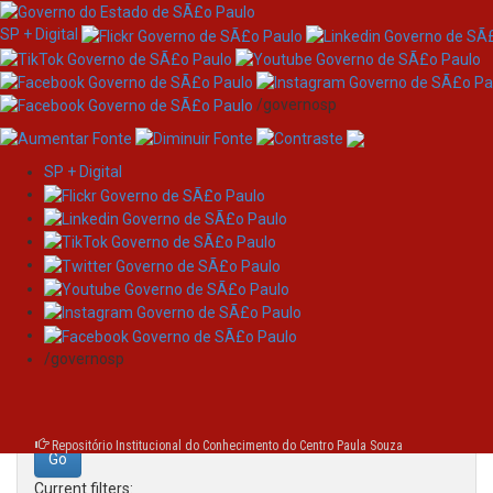
SP + Digital
/governosp
SP + Digital
Skip
Search
navigation
Search:
/governosp
for
Repositório Institucional do Conhecimento do Centro Paula Souza
Current filters: