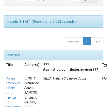
Results 1-1 of 1 (Search time: 0.002 seconds).
previous
1
next
Item hits:
Title
Author(s)
???
Ty
itemlist.dc.contributor.advisor???
Como
VINUTO,
SILVA, Helena Cibele de Souza
Mo
promover
Brenda de
o bem-
Sousa;
estar
SANTOS,
mental
Cristiano
no
da Silva;