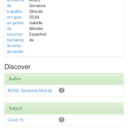
ambiente
ASSIS,
de
Giovanna
trabalho:
Silva de;
um guia
SILVA,
ao gestor
Isabella
de
Mendes
recursos
Espanholi
humanos
da
do setor
da saúde
Discover
Author
ASSIS, Giovanna Silva de
1
Subject
Covid-19
1