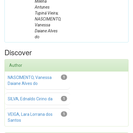
Milena
Antunes
Tupiná Vieira;
NASCIMENTO,
Vanessa
Daiane Alves
do
Discover
Author
NASCIMENTO, Vanessa
1
Daiane Alves do
SILVA, Ednaldo Cirino da
1
VEIGA, Lara Lorrana dos
1
Santos