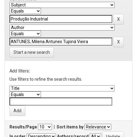
Start a new search
Add filters:
Use filters to refine the search results.
Results/Page
|
Sort items by
In order
Authors/record