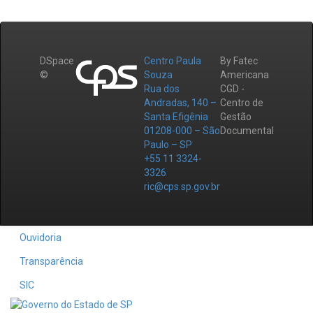
DSpace
Centro Paula
By Fatec
©
Souza
Americana
Rua dos
CGD -
Andradas, 140 –
Centro de
Santa Efigênia
Gestão
01208-000 – São
Documental
Paulo – SP
+55 11 3324-
3326
ric@cps.sp.gov.br
Ouvidoria
Transparência
SIC