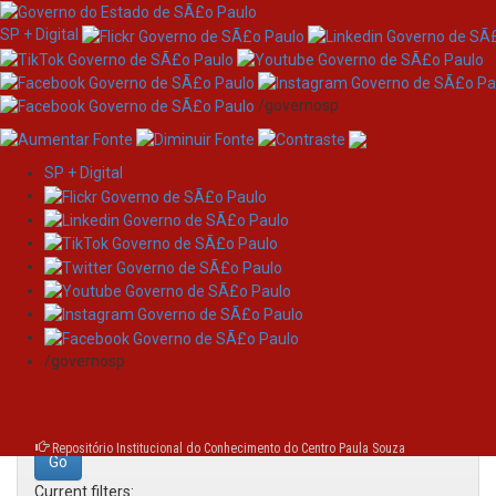
SP + Digital
/governosp
SP + Digital
Skip
Search
navigation
Search:
/governosp
for
Repositório Institucional do Conhecimento do Centro Paula Souza
Current filters: