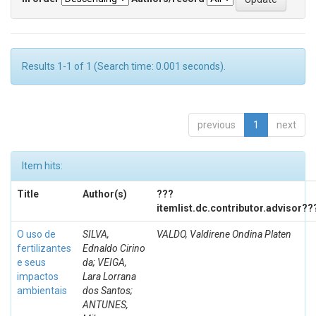
Results 1-1 of 1 (Search time: 0.001 seconds).
previous
1
next
Item hits:
Title
Author(s)
???
itemlist.dc.contributor.advisor??
O uso de
SILVA,
VALDO, Valdirene Ondina Platen
fertilizantes
Ednaldo Cirino
e seus
da; VEIGA,
impactos
Lara Lorrana
ambientais
dos Santos;
ANTUNES,