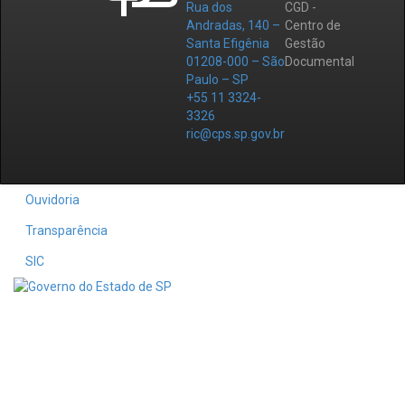
Rua dos
CGD -
Andradas, 140 –
Centro de
Santa Efigênia
Gestão
01208-000 – São
Documental
Paulo – SP
+55 11 3324-
3326
ric@cps.sp.gov.br
Ouvidoria
Transparência
SIC