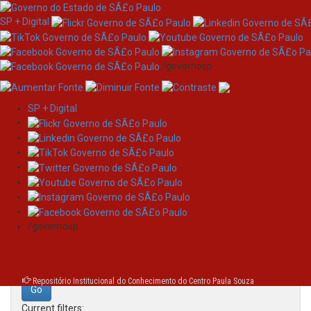
SP + Digital
/governosp
SP + Digital
Skip
Search
navigation
Search:
/governosp
for
Repositório Institucional do Conhecimento do Centro Paula Souza
Current filters: