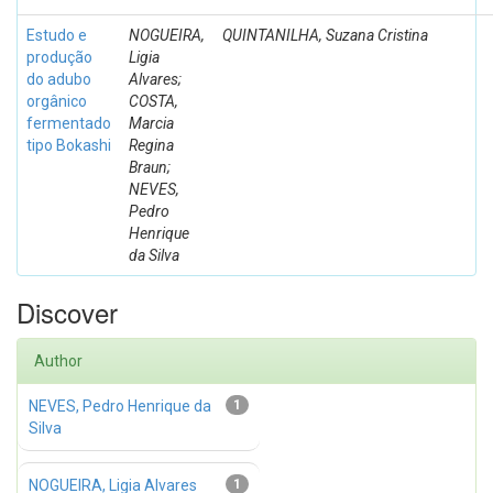
Estudo e
NOGUEIRA,
QUINTANILHA, Suzana Cristina
produção
Ligia
do adubo
Alvares;
orgânico
COSTA,
fermentado
Marcia
tipo Bokashi
Regina
Braun;
NEVES,
Pedro
Henrique
da Silva
Discover
Author
NEVES, Pedro Henrique da
1
Silva
NOGUEIRA, Ligia Alvares
1