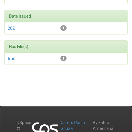
Date issued
2021
1
Has File(s)
true
1
DSpace
Centro Paula
By Fatec
©
Souza
Americana