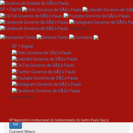
SP + Digital
/governosp
SP + Digital
Skip
Search
navigation
Search:
/governosp
for
Repositório Institucional do Conhecimento do Centro Paula Souza
Current filters: