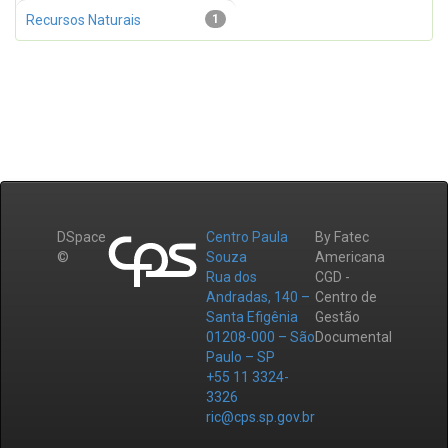
Recursos Naturais
1
DSpace
Centro Paula
By Fatec
©
Souza
Americana
Rua dos
CGD -
Andradas, 140 –
Centro de
Santa Efigênia
Gestão
01208-000 – São
Documental
Paulo – SP
+55 11 3324-
3326
ric@cps.sp.gov.br