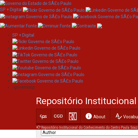
SP + Digital
SP + Digital
Skip
Search
navigation
/governosp
Search:
Repositório Institucion
for
info
spellcheck
Current filters:
About
Vocabul
Repositório Institucional do Conhecimento do Centro Paula Souz