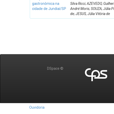
gastronômica na
Silva Ricci; AZEVEDO, Guilhe
cidade de Jundiaí/SP
André Moris; SOUZA, Júlia P
de; JESUS, Júlia Vitória de
DSpace ©
Ouvidoria