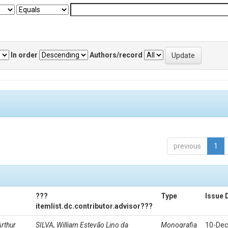
In order
Authors/record
previous
1
???
Type
Issue 
itemlist.dc.contributor.advisor???
rthur
SILVA, William Estevão Lino da
Monografia
10-Dec