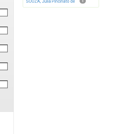
SOUZA, Júlia Pincinato de
1