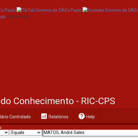
/governosp
al do Conhecimento - RIC-CPS
analytics
help
ário Controlado
Relatórios
Help
a