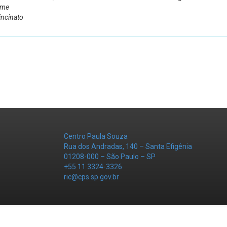
rme
incinato
Centro Paula Souza
Rua dos Andradas, 140 – Santa Efigênia
01208-000 – São Paulo – SP
+55 11 3324-3326
ric@cps.sp.gov.br