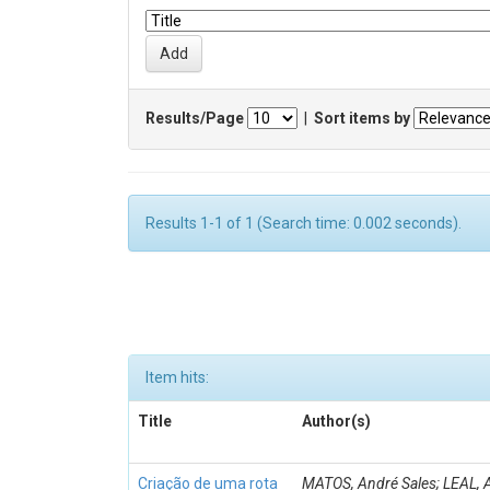
Results/Page
|
Sort items by
Results 1-1 of 1 (Search time: 0.002 seconds).
Item hits:
Title
Author(s)
Criação de uma rota
MATOS, André Sales; LEAL, A