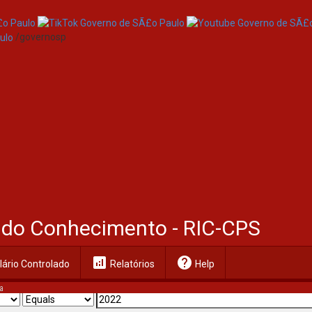
/governosp
al do Conhecimento - RIC-CPS
analytics
help
ário Controlado
Relatórios
Help
a