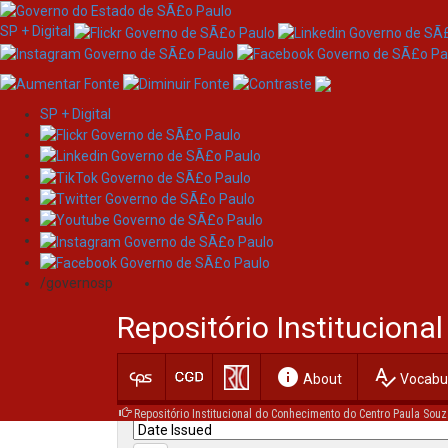
SP + Digital
SP + Digital
Skip
Search
navigation
/governosp
Search:
Repositório Institucion
for
info
spellcheck
Current filters:
About
Vocabul
Repositório Institucional do Conhecimento do Centro Paula Souz