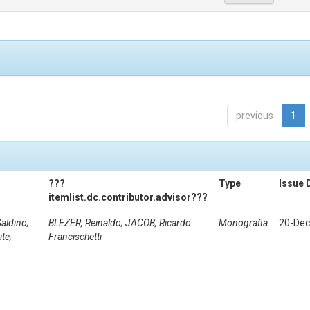
previous
1
???
Type
Issue 
itemlist.dc.contributor.advisor???
aldino;
BLEZER, Reinaldo; JACOB, Ricardo
Monografia
20-Dec
te;
Francischetti