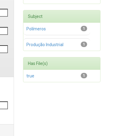
Subject
Polímeros
1
Produção Industrial
1
Has File(s)
true
1