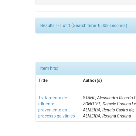
Results 1-1 of 1 (Search time: 0.003 seconds).
Item hits:
Title
Author(s)
Tratamento de
STAHL, Alessandro Ricardo G
efluente
ZONOTEL, Daniele Cristina Lei
proveniente do
ALMEIDA, Renato Castro de;
processo galvânico
ALMEIDA, Rosana Cristina