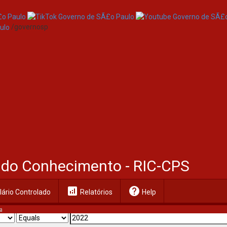
/governosp
al do Conhecimento - RIC-CPS
analytics
help
ário Controlado
Relatórios
Help
a