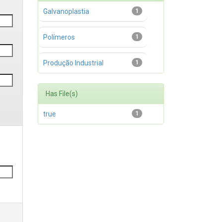
Galvanoplastia
1
Polímeros
1
Produção Industrial
1
Has File(s)
true
1