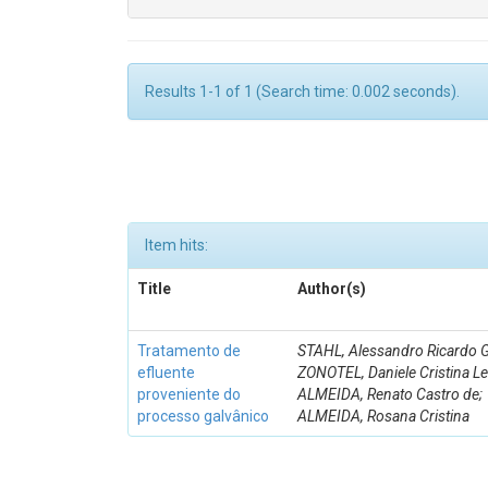
Results 1-1 of 1 (Search time: 0.002 seconds).
Item hits:
Title
Author(s)
Tratamento de
STAHL, Alessandro Ricardo G
efluente
ZONOTEL, Daniele Cristina Lei
proveniente do
ALMEIDA, Renato Castro de;
processo galvânico
ALMEIDA, Rosana Cristina