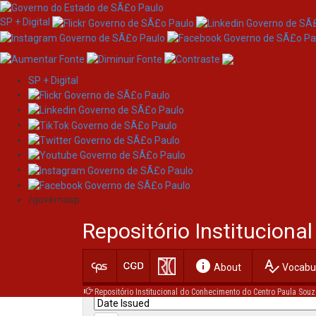
SP + Digital
SP + Digital
Skip
Search
navigation
/governosp
Search:
Repositório Institucion
for
info
spellcheck
Current filters:
About
Vocabul
Repositório Institucional do Conhecimento do Centro Paula Souz