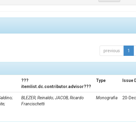
previous
1
???
Type
Issue 
itemlist.dc.contributor.advisor???
aldino;
BLEZER, Reinaldo; JACOB, Ricardo
Monografia
20-Dec
te;
Francischetti