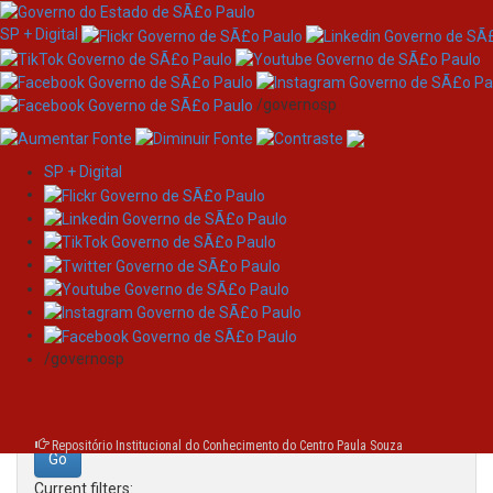
SP + Digital
/governosp
SP + Digital
Skip
Search
navigation
Search:
/governosp
for
Repositório Institucional do Conhecimento do Centro Paula Souza
Current filters: