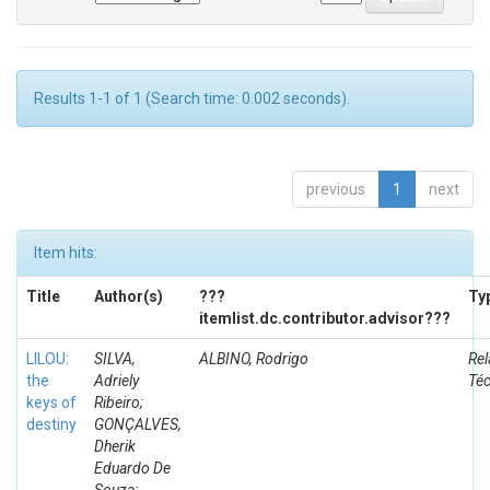
Results 1-1 of 1 (Search time: 0.002 seconds).
previous
1
next
Item hits:
Title
Author(s)
???
Ty
itemlist.dc.contributor.advisor???
LILOU:
SILVA,
ALBINO, Rodrigo
Rel
the
Adriely
Té
keys of
Ribeiro;
destiny
GONÇALVES,
Dherik
Eduardo De