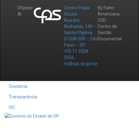
DSpace
Centro Paula
By Fatec
©
Souza
Americana
Rua dos
CGD -
Andradas, 140 –
Centro de
Santa Efigênia
Gestão
01208-000 – São
Documental
Paulo – SP
+55 11 3324-
3326
ric@cps.sp.gov.br
Ouvidoria
Transparência
SIC