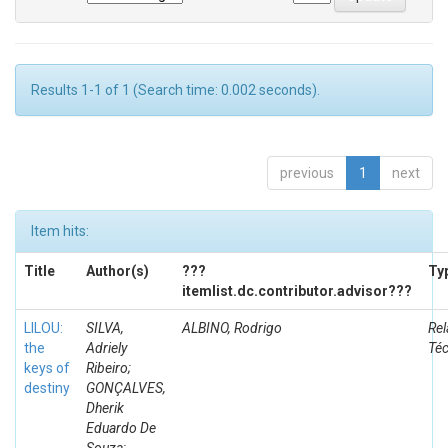
Results 1-1 of 1 (Search time: 0.002 seconds).
previous
1
next
Item hits:
Title
Author(s)
???
Ty
itemlist.dc.contributor.advisor???
LILOU:
SILVA,
ALBINO, Rodrigo
Rel
the
Adriely
Té
keys of
Ribeiro;
destiny
GONÇALVES,
Dherik
Eduardo De