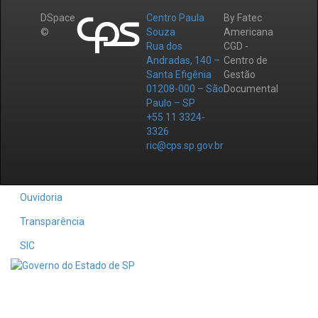
DSpace
Centro Paula
By Fatec
©
Souza
Americana
Rua dos
CGD -
Andradas, 140 –
Centro de
Santa Efigênia
Gestão
01208-000 – São
Documental
Paulo – SP
+55 11 3324-
3326
ric@cps.sp.gov.br
Ouvidoria
Transparência
SIC