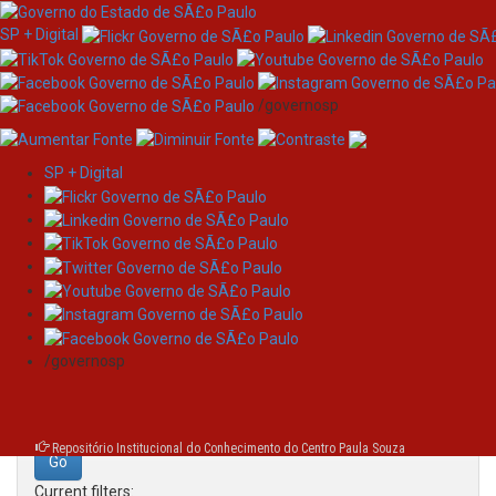
SP + Digital
/governosp
SP + Digital
Skip
Search
navigation
Search:
/governosp
for
Repositório Institucional do Conhecimento do Centro Paula Souza
Current filters: