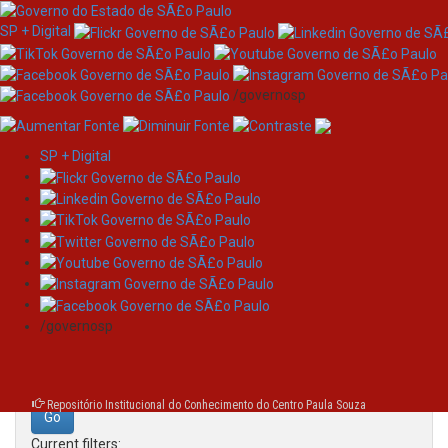
SP + Digital
/governosp
SP + Digital
Skip
Search
navigation
Search:
/governosp
for
Repositório Institucional do Conhecimento do Centro Paula Souza
Current filters: