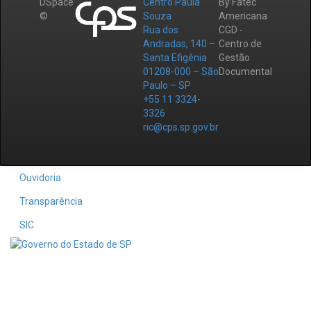
DSpace
Centro Paula
By Fatec
©
Souza
Americana
Rua dos
CGD -
Andradas, 140 –
Centro de
Santa Efigênia
Gestão
01208-000 – São
Documental
Paulo – SP
+55 11 3324-
3326
ric@cps.sp.gov.br
Ouvidoria
Transparência
SIC