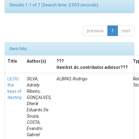
Results 1-1 of 1 (Search time: 0.003 seconds).
previous
1
next
Item hits:
Title
Author(s)
???
Ty
itemlist.dc.contributor.advisor???
LILOU:
SILVA,
ALBINO, Rodrigo
Rel
the
Adriely
Té
keys of
Ribeiro;
destiny
GONÇALVES,
Dherik
Eduardo De
Souza;
COSTA,
Evandro
Gabriel