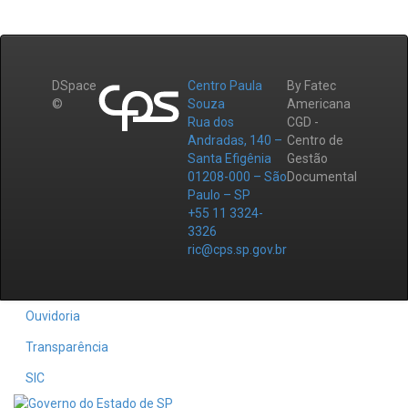
DSpace
Centro Paula
By Fatec
©
Souza
Americana
Rua dos
CGD -
Andradas, 140 –
Centro de
Santa Efigênia
Gestão
01208-000 – São
Documental
Paulo – SP
+55 11 3324-
3326
ric@cps.sp.gov.br
Ouvidoria
Transparência
SIC