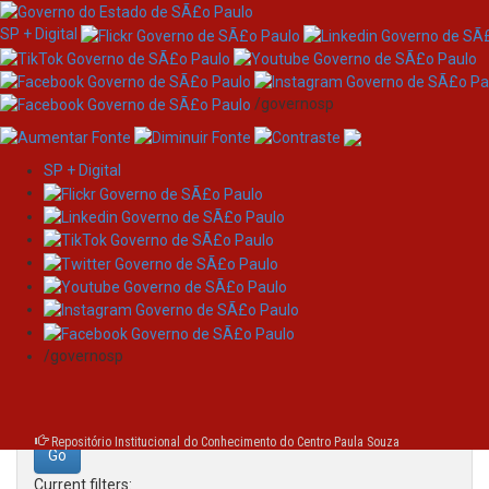
SP + Digital
/governosp
SP + Digital
Skip
Search
navigation
Search:
/governosp
for
Repositório Institucional do Conhecimento do Centro Paula Souza
Current filters: