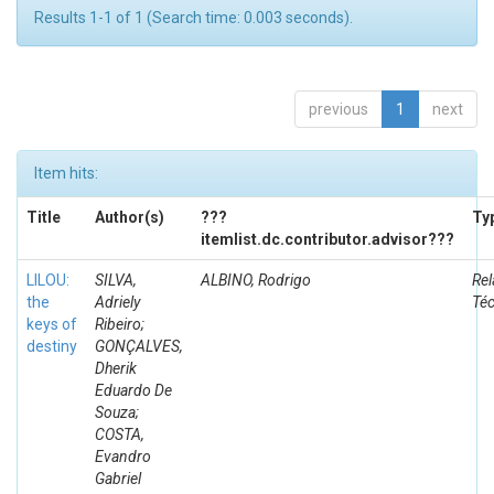
Results 1-1 of 1 (Search time: 0.003 seconds).
previous
1
next
Item hits:
Title
Author(s)
???
Ty
itemlist.dc.contributor.advisor???
LILOU:
SILVA,
ALBINO, Rodrigo
Rel
the
Adriely
Té
keys of
Ribeiro;
destiny
GONÇALVES,
Dherik
Eduardo De
Souza;
COSTA,
Evandro
Gabriel