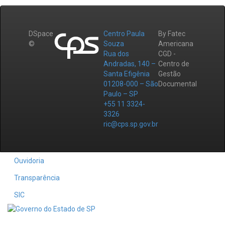
DSpace
Centro Paula
By Fatec
©
Souza
Americana
Rua dos
CGD -
Andradas, 140 –
Centro de
Santa Efigênia
Gestão
01208-000 – São
Documental
Paulo – SP
+55 11 3324-
3326
ric@cps.sp.gov.br
Ouvidoria
Transparência
SIC