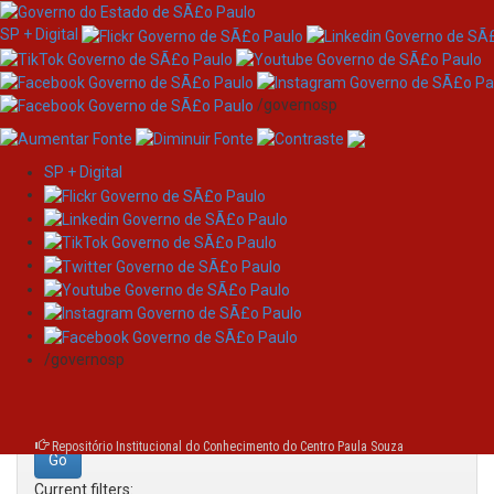
SP + Digital
/governosp
SP + Digital
Skip
Search
navigation
Search:
/governosp
for
Repositório Institucional do Conhecimento do Centro Paula Souza
Current filters: