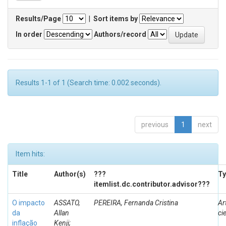
Results/Page
|
Sort items by
In order
Authors/record
Results 1-1 of 1 (Search time: 0.002 seconds).
previous
1
next
Item hits:
Title
Author(s)
???
Ty
itemlist.dc.contributor.advisor???
O impacto
ASSATO,
PEREIRA, Fernanda Cristina
Ar
da
Allan
ci
inflação
Kenji;