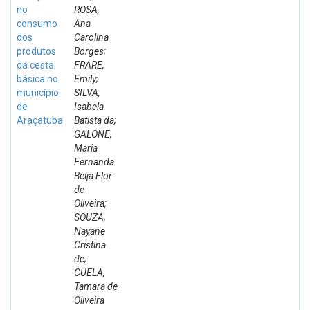
no
ROSA,
consumo
Ana
dos
Carolina
produtos
Borges;
da cesta
FRARE,
básica no
Emily;
município
SILVA,
de
Isabela
Araçatuba
Batista da;
GALONE,
Maria
Fernanda
Beija Flor
de
Oliveira;
SOUZA,
Nayane
Cristina
de;
CUELA,
Tamara de
Oliveira