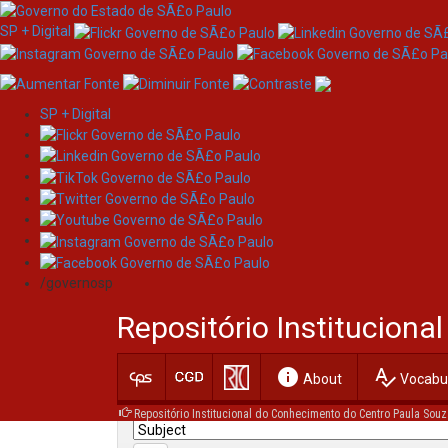
SP + Digital
SP + Digital
Skip
Search
navigation
/governosp
Search:
Repositório Institucion
for
info
spellcheck
Current filters:
About
Vocabul
Repositório Institucional do Conhecimento do Centro Paula Souz