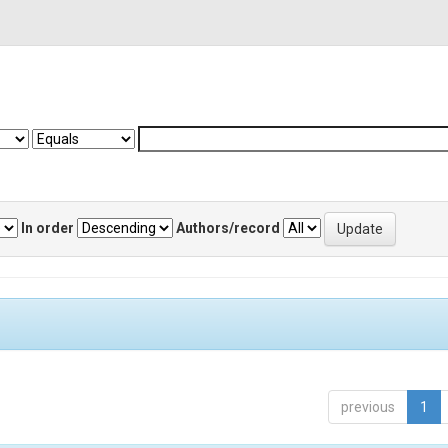
In order
Authors/record
previous
1