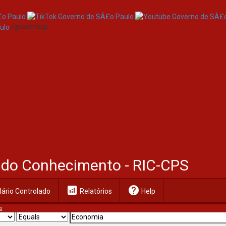
/governosp
al do Conhecimento - RIC-CPS
analytics
help
ário Controlado
Relatórios
Help
a