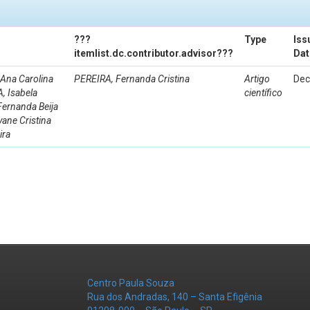
???
Type
Iss
itemlist.dc.contributor.advisor???
Dat
 Ana Carolina
PEREIRA, Fernanda Cristina
Artigo
Dec
, Isabela
científico
Fernanda Beija
yane Cristina
ira
Centro Paula Souza
Rua dos Andradas, 140 – Santa Efigênia