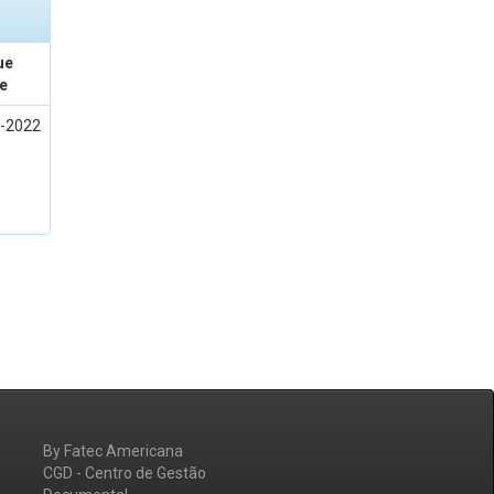
ue
e
-2022
By Fatec Americana
CGD - Centro de Gestão