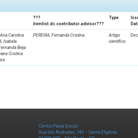
???
Type
Iss
itemlist.dc.contributor.advisor???
Dat
 Ana Carolina
PEREIRA, Fernanda Cristina
Artigo
Dec
, Isabela
científico
Fernanda Beija
yane Cristina
ira
Centro Paula Souza
Rua dos Andradas, 140 – Santa Efigênia