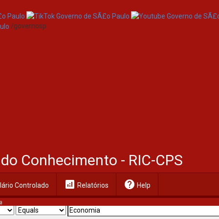
/governosp
al do Conhecimento - RIC-CPS
analytics
help
ário Controlado
Relatórios
Help
a