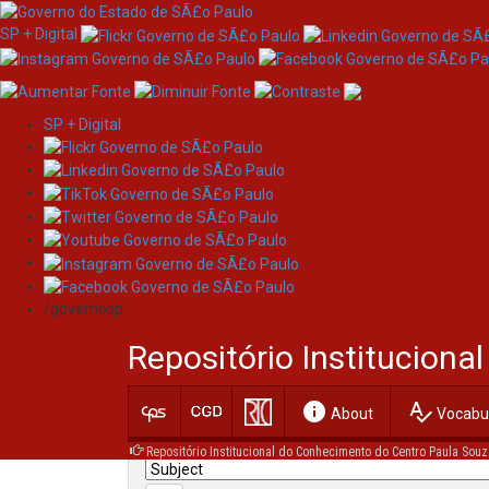
SP + Digital
SP + Digital
Skip
Search
navigation
/governosp
Search:
Repositório Institucion
for
info
spellcheck
Current filters:
About
Vocabul
Repositório Institucional do Conhecimento do Centro Paula Souz