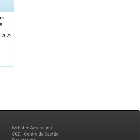
ue
e
-2022
By Fatec Americana
CGD - Centro de Gestão