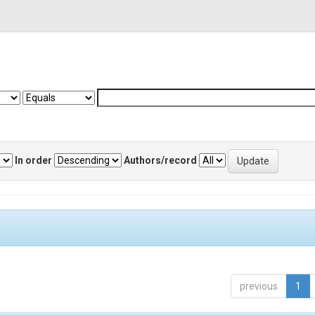
In order
Authors/record
previous
1