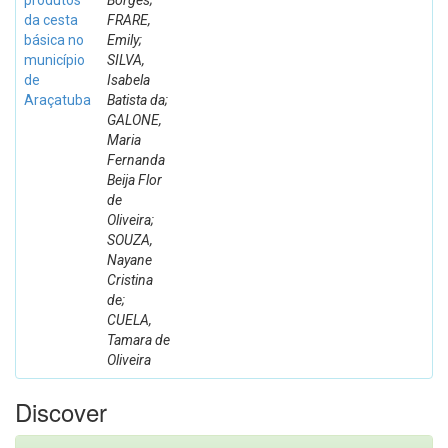
produtos
Borges;
da cesta
FRARE,
básica no
Emily;
município
SILVA,
de
Isabela
Araçatuba
Batista da;
GALONE,
Maria
Fernanda
Beija Flor
de
Oliveira;
SOUZA,
Nayane
Cristina
de;
CUELA,
Tamara de
Oliveira
Discover