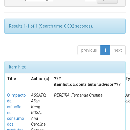
Results 1-1 of 1 (Search time: 0.002 seconds).
previous
1
next
Item hits:
Title
Author(s)
???
Ty
itemlist.dc.contributor.advisor???
O impacto
ASSATO,
PEREIRA, Fernanda Cristina
Ar
da
Allan
ci
inflação
Kenji;
no
ROSA,
consumo
Ana
dos
Carolina