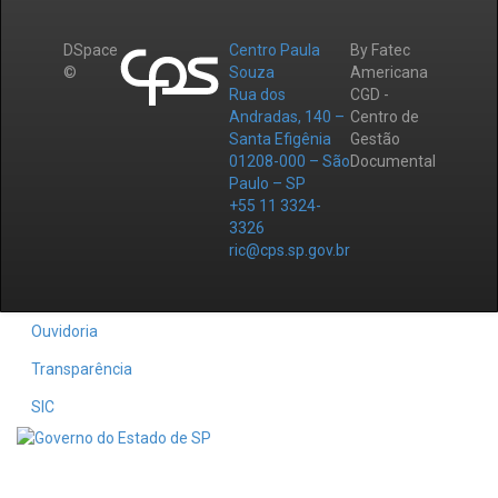
DSpace
Centro Paula
By Fatec
©
Souza
Americana
Rua dos
CGD -
Andradas, 140 –
Centro de
Santa Efigênia
Gestão
01208-000 – São
Documental
Paulo – SP
+55 11 3324-
3326
ric@cps.sp.gov.br
Ouvidoria
Transparência
SIC