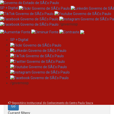
SP + Digital
/governosp
SP + Digital
Skip
Search
navigation
Search:
/governosp
for
Repositório Institucional do Conhecimento do Centro Paula Souza
Current filters: