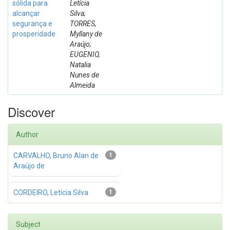
sólida para
Letícia
alcançar
Silva;
segurança e
TORRES,
prosperidade
Myllany de
Araújo;
EUGENIO,
Natalia
Nunes de
Almeida
Discover
Author
CARVALHO, Bruno Alan de
1
Araújo de
CORDEIRO, Letícia Silva
1
Subject