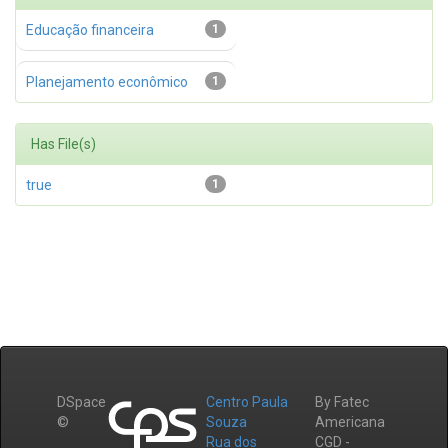
Educação financeira
1
Planejamento econômico
1
Has File(s)
true
1
DSpace
Centro Paula
By Fatec
©
Souza
Americana
Rua dos
CGD -