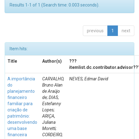
Results 1-1 of 1 (Search time: 0.003 seconds).
previous
1
next
Item hits:
Title
Author(s)
???
itemlist.dc.contributor.advisor??
A importância
CARVALHO,
NEVES, Edmar David
do
Bruno Alan
planejamento
de Araújo
financeiro
de; DIAS,
familiar para
Estefanny
criação de
Lopes;
patrimônio:
ARIÇA,
desenvolvendo
Juliana
uma base
Moretti;
financeira
CORDEIRO,