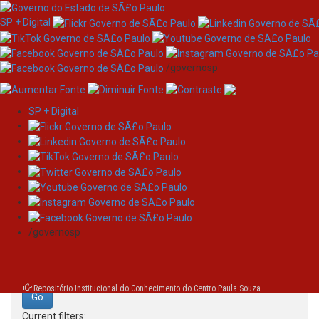
SP + Digital
/governosp
SP + Digital
Skip
Search
navigation
Search:
/governosp
for
Repositório Institucional do Conhecimento do Centro Paula Souza
Current filters: