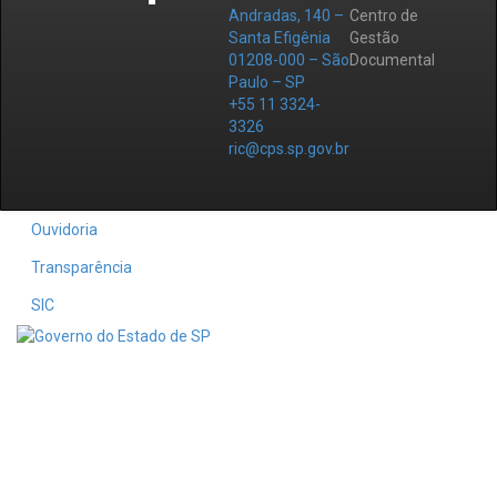
Andradas, 140 –
Centro de
Santa Efigênia
Gestão
01208-000 – São
Documental
Paulo – SP
+55 11 3324-
3326
ric@cps.sp.gov.br
Ouvidoria
Transparência
SIC