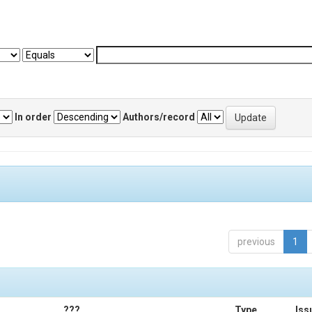
In order
Authors/record
previous
1
???
Type
Iss