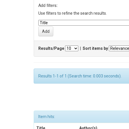
Add filters:
Use filters to refine the search results.
Results/Page
|
Sort items by
Results 1-1 of 1 (Search time: 0.003 seconds).
Item hits:
Title
Author(s)