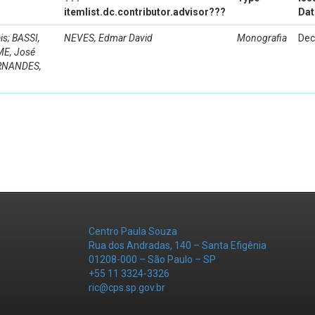
itemlist.dc.contributor.advisor???
Dat
s; BASSI,
NEVES, Edmar David
Monografia
Dec
ME, José
ERNANDES,
Centro Paula Souza
Rua dos Andradas, 140 – Santa Efigênia
01208-000 – São Paulo – SP
+55 11 3324-3326
ric@cps.sp.gov.br