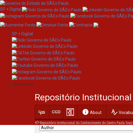
SP + Digital
SP + Digital
Skip
Search
navigation
/governosp
Search:
Repositório Institucion
for
info
spellcheck
Current filters:
About
Vocabul
Repositório Institucional do Conhecimento do Centro Paula Souz