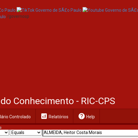
/governosp
al do Conhecimento - RIC-CPS
analytics
help
ário Controlado
Relatórios
Help
a