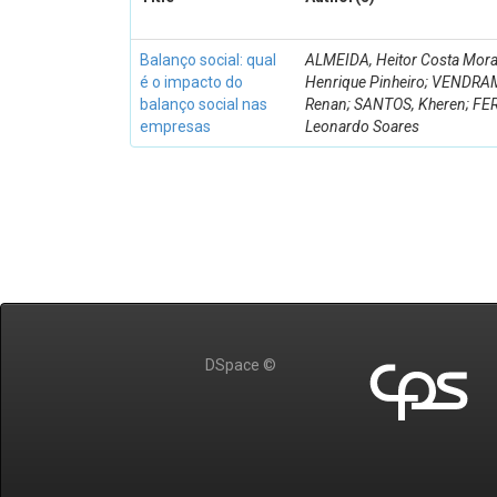
Balanço social: qual
ALMEIDA, Heitor Costa Morai
é o impacto do
Henrique Pinheiro; VENDRA
balanço social nas
Renan; SANTOS, Kheren; F
empresas
Leonardo Soares
DSpace ©