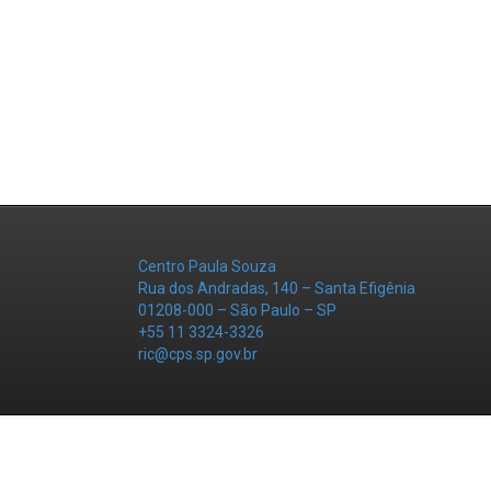
Centro Paula Souza
Rua dos Andradas, 140 – Santa Efigênia
01208-000 – São Paulo – SP
+55 11 3324-3326
ric@cps.sp.gov.br