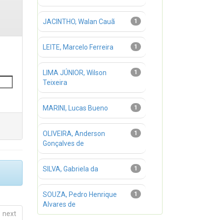
JACINTHO, Walan Cauã
1
LEITE, Marcelo Ferreira
1
LIMA JÚNIOR, Wilson
1
Teixeira
MARINI, Lucas Bueno
1
OLIVEIRA, Anderson
1
Gonçalves de
SILVA, Gabriela da
1
SOUZA, Pedro Henrique
1
Alvares de
next