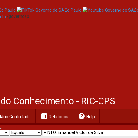
/governosp
al do Conhecimento - RIC-CPS
analytics
help
ário Controlado
Relatórios
Help
a