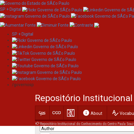
SP + Digital
SP + Digital
Skip
Search
navigation
/governosp
Search:
Repositório Institucion
for
info
spellcheck
Current filters:
About
Vocabul
Repositório Institucional do Conhecimento do Centro Paula Souz