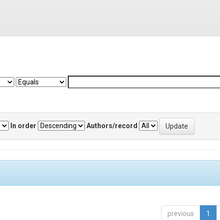
In order
Authors/record
previous
1