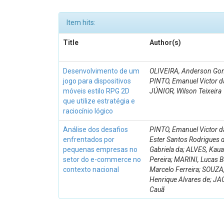
Item hits:
Title
Author(s)
Desenvolvimento de um
OLIVEIRA, Anderson Gon
jogo para dispositivos
PINTO, Emanuel Victor da
móveis estilo RPG 2D
JÚNIOR, Wilson Teixeira
que utilize estratégia e
raciocínio lógico
Análise dos desafios
PINTO, Emanuel Victor d
enfrentados por
Ester Santos Rodrigues d
pequenas empresas no
Gabriela da; ALVES, Kaua
setor do e-commerce no
Pereira; MARINI, Lucas B
contexto nacional
Marcelo Ferreira; SOUZA
Henrique Alvares de; J
Cauã