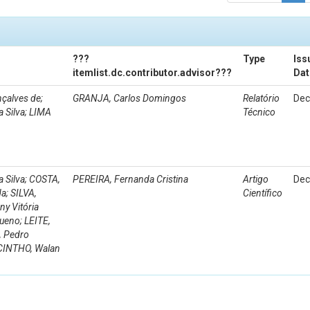
???
Type
Iss
itemlist.dc.contributor.advisor???
Dat
çalves de;
GRANJA, Carlos Domingos
Relatório
Dec
 Silva; LIMA
Técnico
a Silva; COSTA,
PEREIRA, Fernanda Cristina
Artigo
Dec
a; SILVA,
Científico
ny Vitória
ueno; LEITE,
, Pedro
ACINTHO, Walan