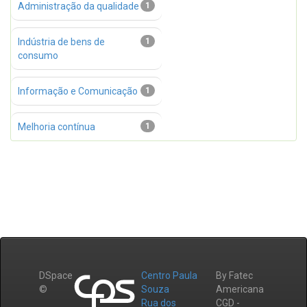
Administração da qualidade
1
Indústria de bens de
1
consumo
Informação e Comunicação
1
Melhoria contínua
1
DSpace
Centro Paula
By Fatec
©
Souza
Americana
Rua dos
CGD -