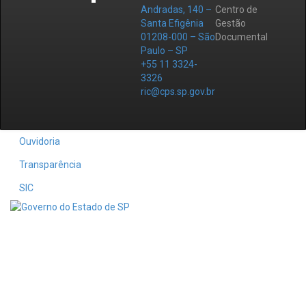
Andradas, 140 –
Centro de
Santa Efigênia
Gestão
01208-000 – São
Documental
Paulo – SP
+55 11 3324-
3326
ric@cps.sp.gov.br
Ouvidoria
Transparência
SIC