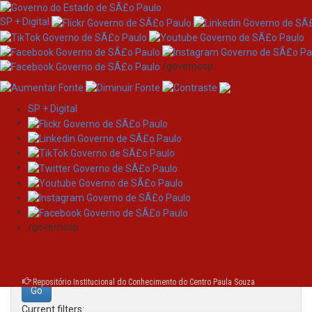
SP + Digital
/governosp
SP + Digital
Skip
Search
navigation
Search:
/governosp
for
Repositório Institucional do Conhecimento do Centro Paula Souza
Current filters: