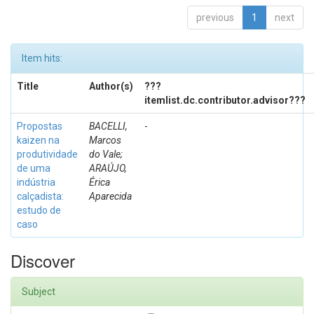
previous
1
next
Item hits:
Title
Author(s)
???
itemlist.dc.contributor.advisor???
Propostas
BACELLI,
-
kaizen na
Marcos
produtividade
do Vale;
de uma
ARAÚJO,
indústria
Érica
calçadista:
Aparecida
estudo de
caso
Discover
Subject