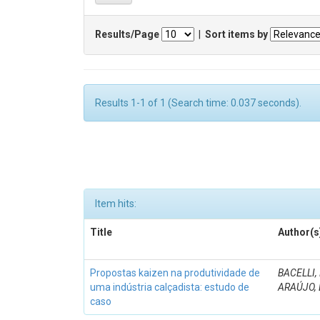
Results/Page
|
Sort items by
Results 1-1 of 1 (Search time: 0.037 seconds).
Item hits:
Title
Author(s
Propostas kaizen na produtividade de
BACELLI, 
uma indústria calçadista: estudo de
ARAÚJO, 
caso