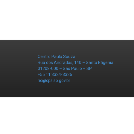
Centro Paula Souza
Rua dos Andradas, 140 – Santa Efigênia
01208-000 – São Paulo – SP
+55 11 3324-3326
ric@cps.sp.gov.br