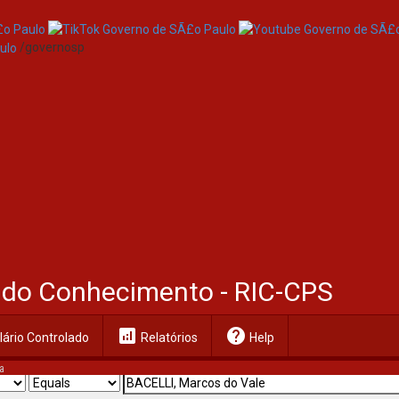
/governosp
al do Conhecimento - RIC-CPS
analytics
help
ário Controlado
Relatórios
Help
a