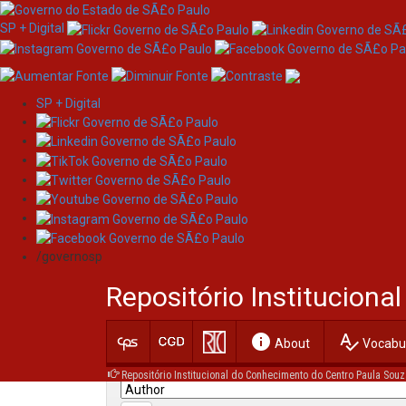
SP + Digital
SP + Digital
Skip
Search
navigation
/governosp
Search:
Repositório Institucion
for
info
spellcheck
Current filters:
About
Vocabul
Repositório Institucional do Conhecimento do Centro Paula Souz