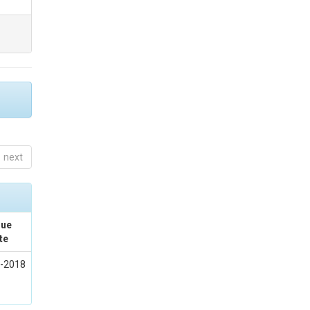
next
sue
te
l-2018