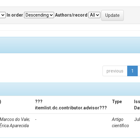
In order
Authors/record
previous
1
)
???
Type
Is
itemlist.dc.contributor.advisor???
Da
Marcos do Vale;
-
Artigo
Ju
Érica Aparecida
científico