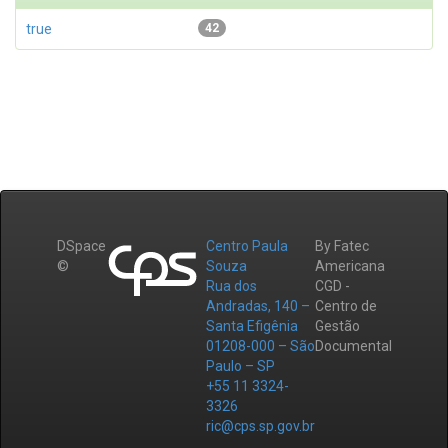
true
42
DSpace
Centro Paula
By Fatec
©
Souza
Americana
Rua dos
CGD -
Andradas, 140 –
Centro de
Santa Efigênia
Gestão
01208-000 – São
Documental
Paulo – SP
+55 11 3324-
3326
ric@cps.sp.gov.br