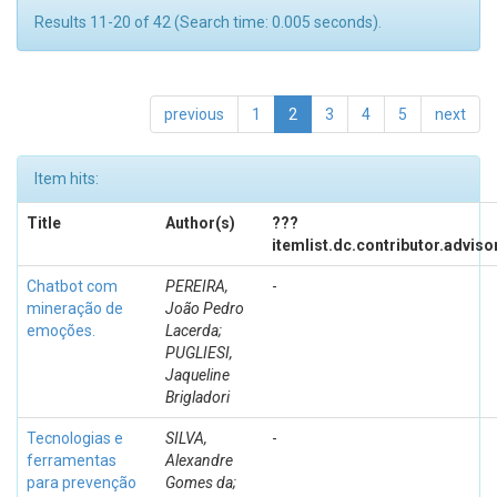
Results 11-20 of 42 (Search time: 0.005 seconds).
previous
1
2
3
4
5
next
Item hits:
Title
Author(s)
???
itemlist.dc.contributor.adviso
Chatbot com
PEREIRA,
-
mineração de
João Pedro
emoções.
Lacerda;
PUGLIESI,
Jaqueline
Brigladori
Tecnologias e
SILVA,
-
ferramentas
Alexandre
para prevenção
Gomes da;