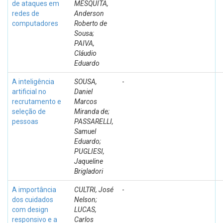
de ataques em
MESQUITA,
redes de
Anderson
computadores
Roberto de
Sousa;
PAIVA,
Cláudio
Eduardo
A inteligência
SOUSA,
-
artificial no
Daniel
recrutamento e
Marcos
seleção de
Miranda de;
pessoas
PASSARELLI,
Samuel
Eduardo;
PUGLIESI,
Jaqueline
Brigladori
A importância
CULTRI, José
-
dos cuidados
Nelson;
com design
LUCAS,
responsivo e a
Carlos