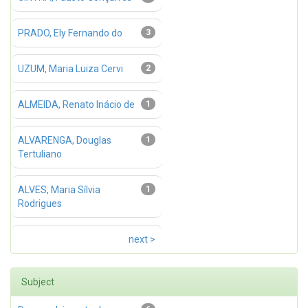
PRADO, Ely Fernando do
3
UZUM, Maria Luiza Cervi
2
ALMEIDA, Renato Inácio de
1
ALVARENGA, Douglas
1
Tertuliano
ALVES, Maria Sílvia
1
Rodrigues
next >
Subject