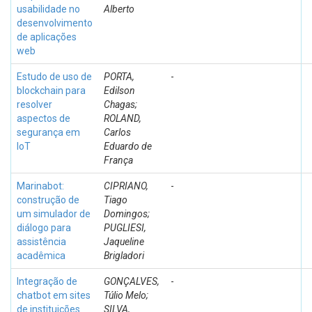
usabilidade no
Alberto
desenvolvimento
de aplicações
web
Estudo de uso de
PORTA,
-
blockchain para
Edilson
resolver
Chagas;
aspectos de
ROLAND,
segurança em
Carlos
IoT
Eduardo de
França
Marinabot:
CIPRIANO,
-
construção de
Tiago
um simulador de
Domingos;
diálogo para
PUGLIESI,
assistência
Jaqueline
acadêmica
Brigladori
Integração de
GONÇALVES,
-
chatbot em sites
Túlio Melo;
de instituições
SILVA,