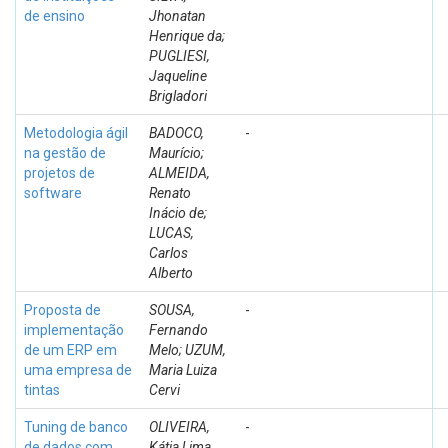
de ensino
Jhonatan
Henrique da;
PUGLIESI,
Jaqueline
Brigladori
Metodologia ágil
BADOCO,
-
na gestão de
Maurício;
projetos de
ALMEIDA,
software
Renato
Inácio de;
LUCAS,
Carlos
Alberto
Proposta de
SOUSA,
-
implementação
Fernando
de um ERP em
Melo; UZUM,
uma empresa de
Maria Luiza
tintas
Cervi
Tuning de banco
OLIVEIRA,
-
de dados com
Kátia Lima