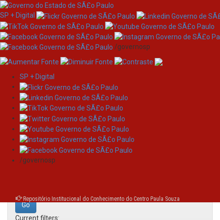
SP + Digital
/governosp
SP + Digital
Skip
Search
navigation
Search:
/governosp
for
Repositório Institucional do Conhecimento do Centro Paula Souza
Current filters: