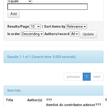
Results/Page
|
Sort items by
In order
Authors/record
Results 1-1 of 1 (Search time: 0.009 seconds).
previous
1
next
Item hits:
Title
Author(s)
???
T
itemlist.dc.contributor.advisor???