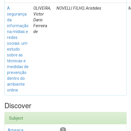
A
OLIVEIRA,
NOVELLI FILHO, Aristides
M
segurança
Victor
da
Dario
informação
Ferreira
na mídias e
de
redes
sociais: um
estudo
sobre as
técnicas e
medidas de
prevenção
dentro do
ambiente
online
Discover
Subject
Ameaça
1