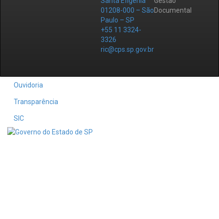
Santa Efigênia
Gestão
01208-000 – São
Documental
Paulo – SP
+55 11 3324-
3326
ric@cps.sp.gov.br
Ouvidoria
Transparência
SIC