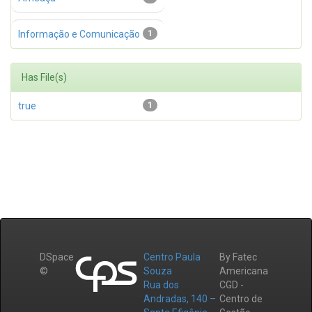
Informação e Comunicação
1
Has File(s)
true
1
DSpace
Centro Paula
By Fatec
©
Souza
Americana
Rua dos
CGD -
Andradas, 140 –
Centro de