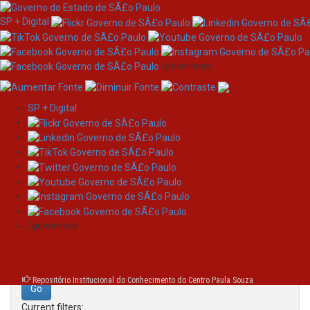
SP + Digital
/governosp
SP + Digital
Skip
Search
navigation
Search:
/governosp
for
Repositório Institucional do Conhecimento do Centro Paula Souza
Current filters: