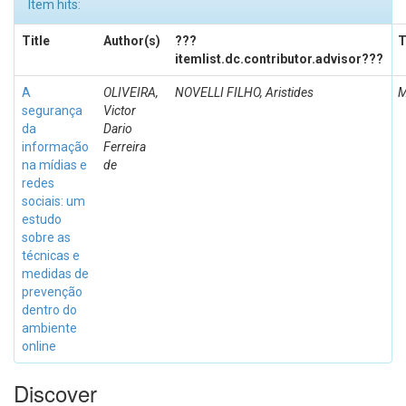
Item hits:
Title
Author(s)
???
T
itemlist.dc.contributor.advisor???
A
OLIVEIRA,
NOVELLI FILHO, Aristides
M
segurança
Victor
da
Dario
informação
Ferreira
na mídias e
de
redes
sociais: um
estudo
sobre as
técnicas e
medidas de
prevenção
dentro do
ambiente
online
Discover