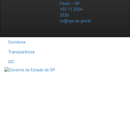
Paulo – SP
+55 11 3324-
3326
ric@cps.sp.gov.br
Ouvidoria
Transparência
SIC