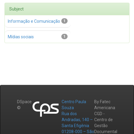
Subject
Informação e Comunicação
1
Mídias sociais
1
DSpace
Centro Paula
By Fatec
©
Souza
Americana
Rua dos
CGD -
Andradas, 140 –
Centro de
Santa Efigênia
Gestão
01208-000 – São
Documental