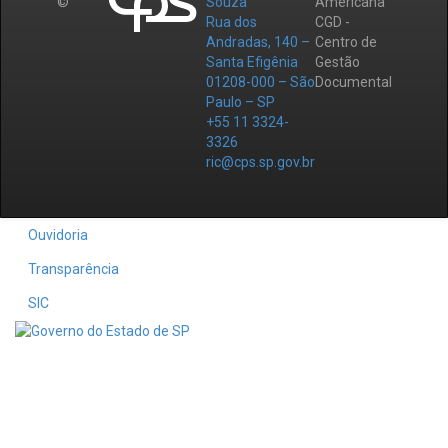
©
Souza
Americana
Rua dos
CGD -
Andradas, 140 –
Centro de
Santa Efigênia
Gestão
01208-000 – São
Documental
Paulo – SP
+55 11 3324-
3326
ric@cps.sp.gov.br
Ouvidoria
Transparência
SIC