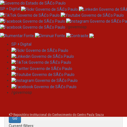
SP + Digital
/governosp
SP + Digital
Skip
Search
navigation
Search:
/governosp
for
Repositório Institucional do Conhecimento do Centro Paula Souza
Current filters: