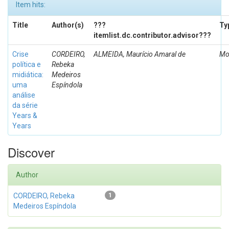
Item hits:
Title
Author(s)
???
Ty
itemlist.dc.contributor.advisor???
Crise
CORDEIRO,
ALMEIDA, Maurício Amaral de
Mo
política e
Rebeka
midiática:
Medeiros
uma
Espíndola
análise
da série
Years &
Years
Discover
Author
CORDEIRO, Rebeka
1
Medeiros Espíndola